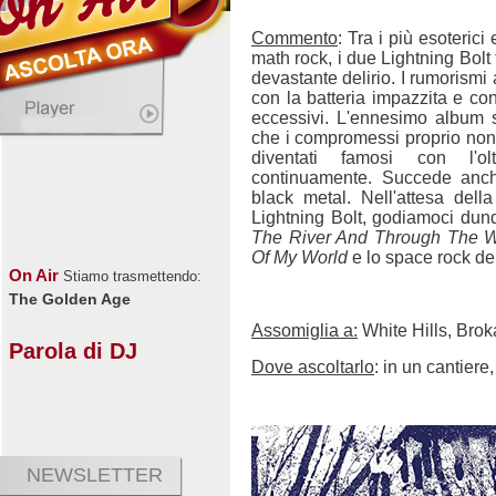
Commento
: Tra i più esoteric
math rock, i due Lightning Bol
devastante delirio. I rumorismi 
con la batteria impazzita e con
eccessivi. L'ennesimo album
che i compromessi proprio non li
diventati famosi con l'ol
continuamente. Succede anch
black metal. Nell'attesa dell
Lightning Bolt, godiamoci dun
The River And Through The 
Of My World
e lo space rock del
On Air
Stiamo trasmettendo:
The Golden Age
Assomiglia a:
White Hills, Bro
Parola di DJ
Dove ascoltarlo
: in un cantiere
NEWSLETTER