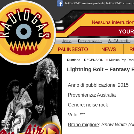
RADIOGAS nei tuoi preferiti
|
RADIOGAS come pag
Home
Presentazione
Staff & credits
-
»
Rubriche
RECENSIONI
Musica Pop-Roc
Lightning Bolt – Fantasy 
Anno di pubblicazione
: 2015
Provenienza
: Australia
Genere
: noise rock
Voto
: ***
Brano migliore
:
Snow White (A