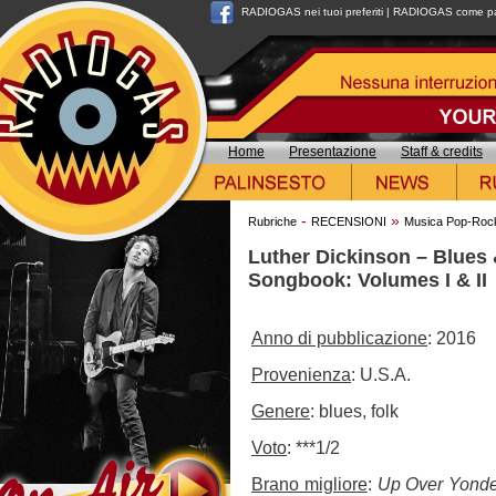
RADIOGAS nei tuoi preferiti
|
RADIOGAS come pag
Home
Presentazione
Staff & credits
-
»
Rubriche
RECENSIONI
Musica Pop-Roc
Luther Dickinson – Blues 
Songbook: Volumes I & II
Anno di pubblicazione
: 2016
Provenienza
: U.S.A.
Genere
: blues, folk
Voto
: ***1/2
Brano migliore
:
Up Over Yond