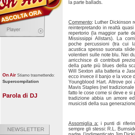
la parte ballads.
Commento
: Luther Dickinson re
reinterpretando in realtà quas
repertorio (la maggior parte de
Mississippi Allstars). La co
poche percussioni (tra cui l
acustica spesso suonata slid
volentieri sulle note blu. Nei d
arricchisce di contributi prezi
della parte più blues della sc
Will Sexton alla batteria e Jas
On Air
Stiamo trasmettendo:
ecco invece il banjo e la voce d
Supercompilation
Youngblood Hart. Altrove poi 
Mavis Staples (nel tradizional
fatto le cose come si deve e s
Parola di DJ
tradizione abbia un amore e
musicisti della sua generazione
Assomiglia a:
i punti di rifer
sempre gli stessi: R.L. Burnsi
NEWSLETTER
padre, l'indimenticato Jim Dick