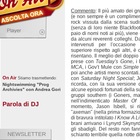
Commento
: Il più amato dei 
(e non sempre è un complimen
rock vissuta dalla scena sudis
(senza di loro niente Blackfoo
paio di nomi noti ai più), vien
da alcuni reverenti colleghi. 
intervenuti per l'occasion
superiore rispetto agli altri,
risentano. Il meglio del doppi
prese con
Tuesday's Gone
, 
MCA
, i Gov't Mule con
Simple
poi anche artisti meno scontati
On Air
con
Saturday Night Special
; 
Stiamo trasmettendo:
ricorda, con la sua versione 
Nightswimming "Prog
alcune episodi fortunati della s
Archivies" con Andrea Gori
gruppi southern (i Goners, ma
nell'indimenticato
Master Of 
Parola di DJ
momento, Jason Isbell, si r
"axeman" (nella prima formazio
di bravura intitolato
I Know A Lit
brani arrivano i Lynyrd Skynyrd
gli sbadigli. Del resto non fa
NEWSLETTER
schianto terribile quella notte di