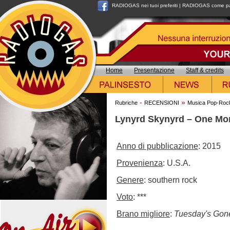
RADIOGAS nei tuoi preferiti
|
RADIOGAS come pag
Home
Presentazione
Staff & credits
-
»
Rubriche
RECENSIONI
Musica Pop-Roc
Lynyrd Skynyrd – One Mo
Anno di pubblicazione
: 2015
Provenienza
: U.S.A.
Genere
: southern rock
Voto
: ***
Brano migliore
:
Tuesday's Gon