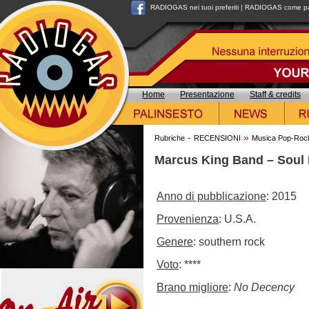
RADIOGAS nei tuoi preferiti
|
RADIOGAS come pag
Home
Presentazione
Staff & credits
-
»
Rubriche
RECENSIONI
Musica Pop-Roc
Marcus King Band – Soul 
Anno di pubblicazione
: 2015
Provenienza
: U.S.A.
Genere
: southern rock
Voto
: ****
Brano migliore
:
No Decency