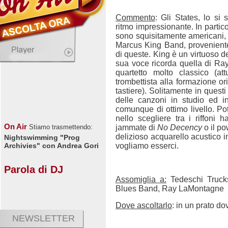
Commento
: Gli States, lo s
ritmo impressionante. In partic
sono squisitamente americani,
Marcus King Band, proveniente 
di queste. King è un virtuoso de
sua voce ricorda quella di Ra
quartetto molto classico (a
trombettista alla formazione or
tastiere). Solitamente in questi
delle canzoni in studio ed 
comunque di ottimo livello. Pot
nello scegliere tra i riffoni 
On Air
jammate di
No Decency
o il p
Stiamo trasmettendo:
delizioso acquarello acustico in
Nightswimming "Prog
vogliamo esserci.
Archivies" con Andrea Gori
Parola di DJ
Assomiglia a:
Tedeschi Truck
Blues Band, Ray LaMontagne
Dove ascoltarlo
: in un prato do
NEWSLETTER