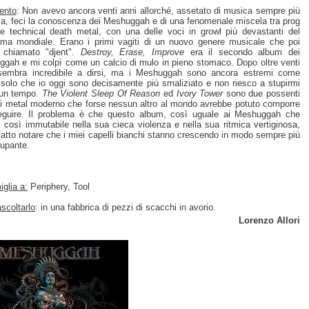
ento
: Non avevo ancora venti anni allorché, assetato di musica sempre più
a, feci la conoscenza dei Meshuggah e di una fenomenale miscela tra prog
e technical death metal, con una delle voci in growl più devastanti del
ma mondiale. Erano i primi vagiti di un nuovo genere musicale che poi
 chiamato "djent".
Destroy, Erase, Improve
era il secondo album dei
gah e mi colpì come un calcio di mulo in pieno stomaco. Dopo oltre venti
sembra incredibile a dirsi, ma i Meshuggah sono ancora estremi come
, solo che io oggi sono decisamente più smaliziato e non riesco a stupirmi
un tempo.
The Violent Sleep Of Reason
ed
Ivory Tower
sono due possenti
di metal moderno che forse nessun altro al mondo avrebbe potuto comporre
guire. Il problema è che questo album, così uguale ai Meshuggah che
, così immutabile nella sua cieca violenza e nella sua ritmica vertiginosa,
fatto notare che i miei capelli bianchi stanno crescendo in modo sempre più
upante.
glia a:
Periphery, Tool
scoltarlo
: in una fabbrica di pezzi di scacchi in avorio.
Lorenzo Allori