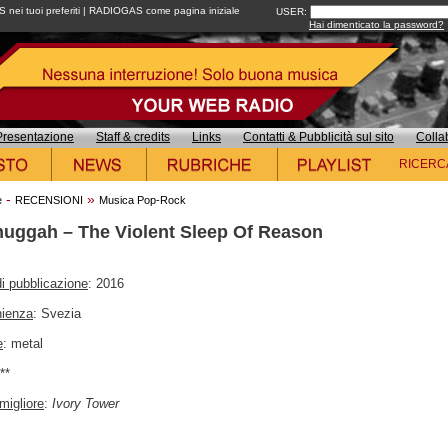
ei tuoi preferiti
|
RADIOGAS come pagina iniziale
USER:
Hai dimenticato la password?
Presentazione
Staff & credits
Links
Contatti & Pubblicità sul sito
Colla
RICERC
-
»
e
RECENSIONI
Musica Pop-Rock
uggah – The Violent Sleep Of Reason
i pubblicazione
: 2016
nienza
: Svezia
e
: metal
***
migliore
:
Ivory Tower