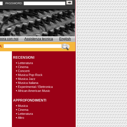
PASSWORD:
bora con noi
Assistenza tecnica
English
A
RECENSIONI
•
Letteratura
•
Cinema
•
Concerti
•
Musica Pop-Rock
•
Musica Jazz
•
Musica Italiana
•
Experimental / Elettronica
•
African American Music
APPROFONDIMENTI
•
Musica
•
Cinema
•
Letteratura
•
Altro