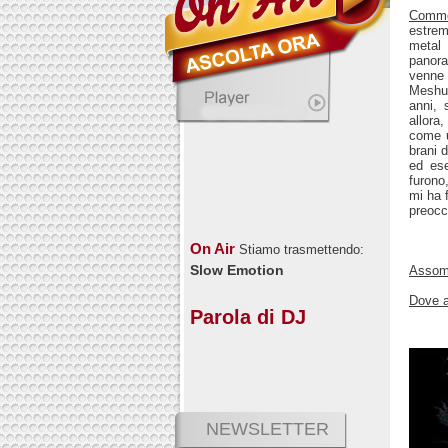
Comm
estrem
metal 
panora
venne
Meshug
anni, 
allora
come 
brani 
ed ese
furono
mi ha 
preocc
On Air
Stiamo trasmettendo:
Slow Emotion
Assomi
Dove a
Parola di DJ
NEWSLETTER