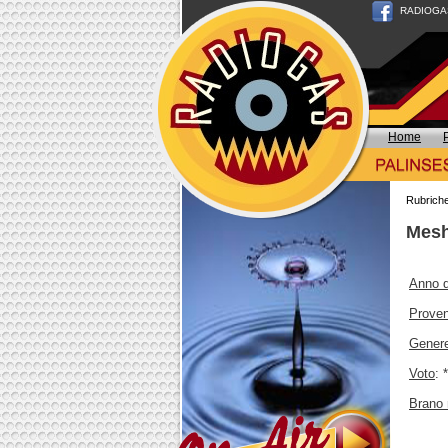
RADIOGAS n
Home
Rubrich
Mesh
Anno d
Prove
Gener
Voto
: 
Brano 