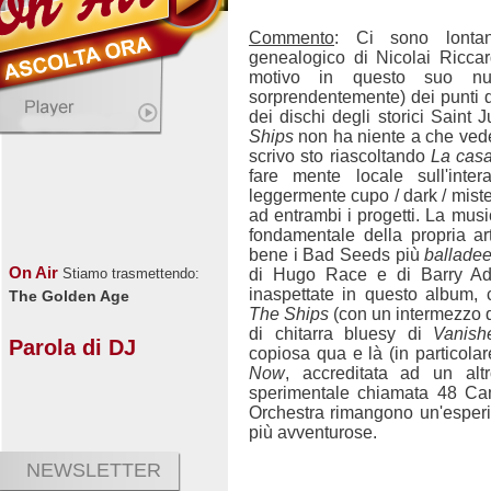
Commento
: Ci sono lontan
genealogico di Nicolai Ricca
motivo in questo suo nuo
sorprendentemente) dei punti d
dei dischi degli storici Saint 
Ships
non ha niente a che vede
scrivo sto riascoltando
La casa
fare mente locale sull'inte
leggermente cupo / dark / mister
ad entrambi i progetti. La musi
fondamentale della propria ar
bene i Bad Seeds più
balladee
On Air
di Hugo Race e di Barry Ad
Stiamo trasmettendo:
inaspettate in questo album,
The Golden Age
The Ships
(con un intermezzo q
di chitarra bluesy di
Vanis
Parola di DJ
copiosa qua e là (in particola
Now
, accreditata ad un alt
sperimentale chiamata 48 C
Orchestra rimangono un'esperi
più avventurose.
NEWSLETTER