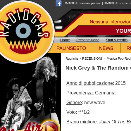
RADIOGAS nei tuoi preferiti
|
RADIOGAS come pag
Home
Presentazione
Staff & credits
-
»
Rubriche
RECENSIONI
Musica Pop-Roc
Nick Grey & The Random O
Anno di pubblicazione
: 2015
Provenienza
: Germania
Genere
: new wave
Voto
: ***1/2
Brano migliore
:
Juliet Of The 