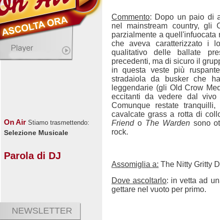
Commento
: Dopo un paio di a
nel mainstream country, gli
parzialmente a quell'infuocata 
che aveva caratterizzato i lo
qualitativo delle ballate p
precedenti, ma di sicuro il gru
in questa veste più ruspant
stradaiola da busker che ha
leggendarie (gli Old Crow Me
eccitanti da vedere dal vivo
Comunque restate tranquilli,
cavalcate grass a rotta di col
On Air
Friend
o
The Warden
sono ott
Stiamo trasmettendo:
rock.
Selezione Musicale
Parola di DJ
Assomiglia a:
The Nitty Gritty D
Dove ascoltarlo
: in vetta ad u
gettare nel vuoto per primo.
NEWSLETTER