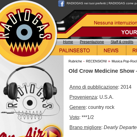
RADIOGAS nei tuoi preferiti
|
RADIOGAS come pag
Home
Presentazione
Staff & credits
-
»
Rubriche
RECENSIONI
Musica Pop-Roc
Old Crow Medicine Show
Anno di pubblicazione
: 2014
Provenienza
: U.S.A.
Genere
: country rock
Voto
: ***1/2
Brano migliore
:
Dearly Departe