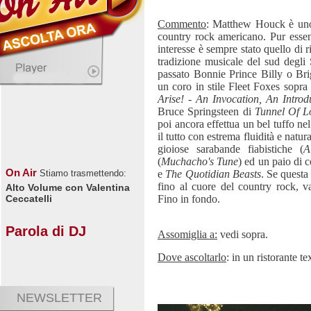
Commento
: Matthew Houck è uno 
country rock americano. Pur essen
interesse è sempre stato quello di 
tradizione musicale del sud degli 
passato Bonnie Prince Billy o Br
un coro in stile Fleet Foxes sopra 
Arise! - An Invocation, An Introd
Bruce Springsteen di
Tunnel Of L
poi ancora effettua un bel tuffo ne
il tutto con estrema fluidità e nat
gioiose sarabande fiabistiche (
A
(
Muchacho's Tune
) ed un paio di 
On Air
e
The Quotidian Beasts
. Se questa
Stiamo trasmettendo:
fino al cuore del country rock, va
Alto Volume con Valentina
Fino in fondo.
Ceccatelli
Parola di DJ
Assomiglia a:
vedi sopra.
Dove ascoltarlo
: in un ristorante 
NEWSLETTER