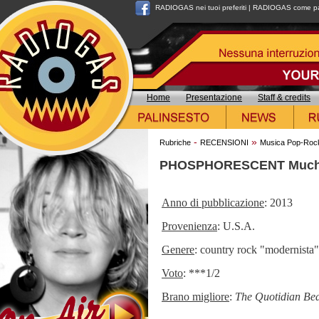
RADIOGAS nei tuoi preferiti
|
RADIOGAS come pag
Home
Presentazione
Staff & credits
-
»
Rubriche
RECENSIONI
Musica Pop-Roc
PHOSPHORESCENT Much
Anno di pubblicazione
: 2013
Provenienza
: U.S.A.
Genere
: country rock "modernista"
Voto
: ***1/2
Brano migliore
:
The Quotidian Bea