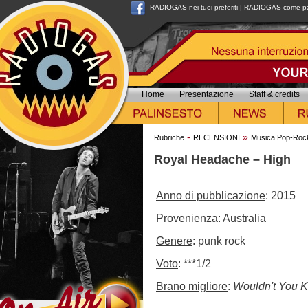
RADIOGAS nei tuoi preferiti
|
RADIOGAS come pag
Home
Presentazione
Staff & credits
-
»
Rubriche
RECENSIONI
Musica Pop-Roc
Royal Headache – High
Anno di pubblicazione
: 2015
Provenienza
: Australia
Genere
: punk rock
Voto
: ***1/2
Brano migliore
:
Wouldn't You 