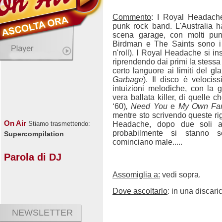
Commento
: I Royal Headach
punk rock band. L'Australia 
scena garage, con molti pun
Birdman e The Saints sono i 
n'roll). I Royal Headache si in
riprendendo dai primi la stessa
certo languore ai limiti del g
Garbage
). Il disco è veloci
intuizioni melodiche, con la 
vera ballata killer, di quelle 
‘60)
, Need You
e
My Own Fa
mentre sto scrivendo queste rig
On Air
Headache, dopo due soli alb
Stiamo trasmettendo:
probabilmente si stanno s
Supercompilation
cominciano male.....
Parola di DJ
Assomiglia a:
vedi sopra.
Dove ascoltarlo
: in una discari
NEWSLETTER