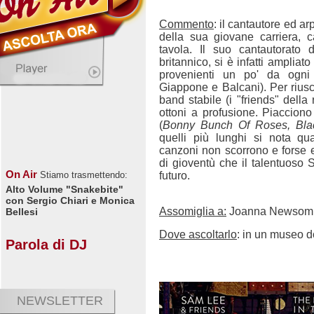
Commento
: il cantautore ed a
della sua giovane carriera, 
tavola. Il suo cantautorato d
britannico, si è infatti ampliato
provenienti un po' da ogni 
Giappone e Balcani). Per riusc
band stabile (i "friends" della
ottoni a profusione. Piacciono
(
Bonny Bunch Of Roses, Blac
quelli più lunghi si nota q
canzoni non scorrono e forse 
di gioventù che il talentuoso
On Air
futuro.
Stiamo trasmettendo:
Alto Volume "Snakebite"
con Sergio Chiari e Monica
Assomiglia a:
Joanna Newsom,
Bellesi
Dove ascoltarlo
: in un museo 
Parola di DJ
NEWSLETTER