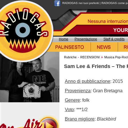
RADIOGAS nei tuoi preferiti
|
RADIOGAS come pag
Home
Presentazione
Staff & credits
-
»
Rubriche
RECENSIONI
Musica Pop-Roc
Sam Lee & Friends – The 
Anno di pubblicazione
: 2015
Provenienza
: Gran Bretagna
Genere
: folk
Voto
: ***1/2
Brano migliore
:
Blackbird