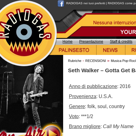
RADIOGAS nei tuoi preferiti
|
RADIOGAS come pag
Home
Presentazione
Staff & credits
-
»
Rubriche
RECENSIONI
Musica Pop-Roc
Seth Walker – Gotta Get 
Anno di pubblicazione
: 2016
Provenienza
: U.S.A.
Genere
: folk, soul, country
Voto
: ***1/2
Brano migliore
:
Call My Name