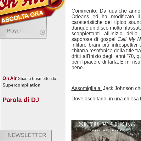
Commento
: Da qualche anno 
Orleans ed ha modificato il
caratteristiche del tipico sou
dunque un disco molto rilassato
scoppiettanti all'inizio dell
saporosa di gospel
Call My 
infilare brani più introspettiv
chitarra resofonica della title 
dritti all'inizio degli anni '7
per il piacere di farla. E mi ris
bene.
On Air
Stiamo trasmettendo:
Supercompilation
Assomiglia a:
Jack Johnson che
Dove ascoltarlo
: in una chiesa 
Parola di DJ
NEWSLETTER