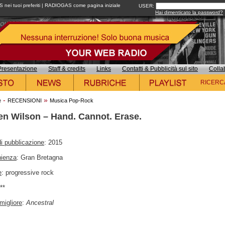
ei tuoi preferiti
|
RADIOGAS come pagina iniziale
USER:
Hai dimenticato la password?
Presentazione
Staff & credits
Links
Contatti & Pubblicità sul sito
Colla
RICERC
-
»
e
RECENSIONI
Musica Pop-Rock
en Wilson – Hand. Cannot. Erase.
i pubblicazione
: 2015
nienza
: Gran Bretagna
e
: progressive rock
***
migliore
:
Ancestral