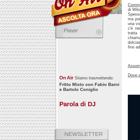
Comm
di Wil
Spesso
ma poi
una vo
c'è ni
tratt
chiama
dolcia
fino ad
Assomi
Dove a
On Air
Stiamo trasmettendo:
Fritto Misto con Fabio Barni
e Bartolo Coniglio
Parola di DJ
NEWSLETTER