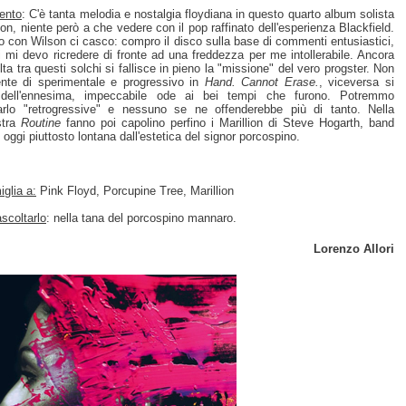
ento
: C'è tanta melodia e nostalgia floydiana in questo quarto album solista
son, niente però a che vedere con il pop raffinato dell'esperienza Blackfield.
 con Wilson ci casco: compro il disco sulla base di commenti entusiastici,
 mi devo ricredere di fronte ad una freddezza per me intollerabile. Ancora
lta tra questi solchi si fallisce in pieno la "missione" del vero progster. Non
ente di sperimentale e progressivo in
Hand. Cannot Erase.
, viceversa si
a dell'ennesima, impeccabile ode ai bei tempi che furono. Potremmo
rlo "retrogressive" e nessuno se ne offenderebbe più di tanto. Nella
stra
Routine
fanno poi capolino perfino i Marillion di Steve Hogarth, band
 oggi piuttosto lontana dall'estetica del signor porcospino.
glia a:
Pink Floyd, Porcupine Tree, Marillion
scoltarlo
: nella tana del porcospino mannaro.
Lorenzo Allori