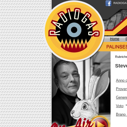
RADIOGAS n
Home
Rubrich
Stev
Anno d
Prove
Gener
Voto
: 
Brano 