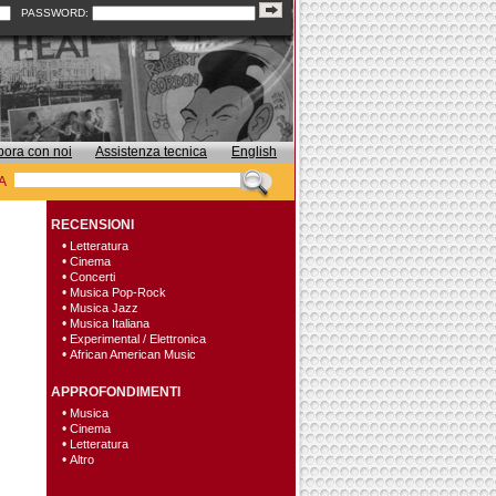
PASSWORD:
bora con noi
Assistenza tecnica
English
A
RECENSIONI
•
Letteratura
•
Cinema
•
Concerti
•
Musica Pop-Rock
•
Musica Jazz
•
Musica Italiana
•
Experimental / Elettronica
•
African American Music
APPROFONDIMENTI
•
Musica
•
Cinema
•
Letteratura
•
Altro