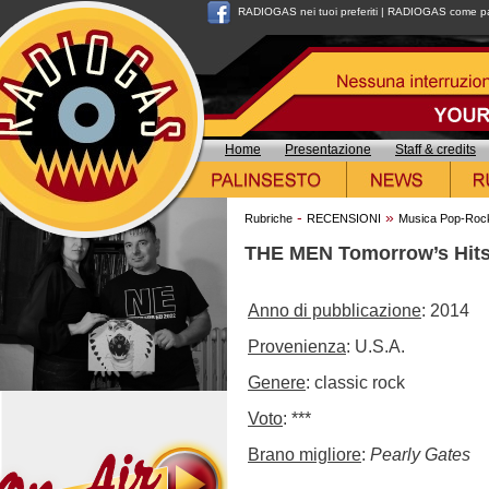
RADIOGAS nei tuoi preferiti
|
RADIOGAS come pag
Home
Presentazione
Staff & credits
-
»
Rubriche
RECENSIONI
Musica Pop-Roc
THE MEN Tomorrow’s Hit
Anno di pubblicazione
: 2014
Provenienza
: U.S.A.
Genere
: classic rock
Voto
: ***
Brano migliore
:
Pearly Gates