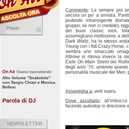
Commento
: La sempre più pr
ancora un po' a sinistra. Part
piuttosto intransigente (torna
gruppo, se non ci credete), og
del buon classic rock. Infa
assomigliano moltissimo a dell
Dark Waltz
, ha lo stesso anda
Young con i fidi Crazy Horse, 
sembra uno smaccato omagg
Altrove si ritrova invece la 
Exile On Main Street
dei Rolli
degli anni '70, amerete questo 
On Air
personalità musicale dei Men, pe
Stiamo trasmettendo:
Alto Volume "Snakebite"
con Sergio Chiari e Monica
Bellesi
Assomiglia a:
vedi sopra.
Parola di DJ
Dove ascoltarlo
: all'imbocco
facendo autostop in direzione o
NEWSLETTER