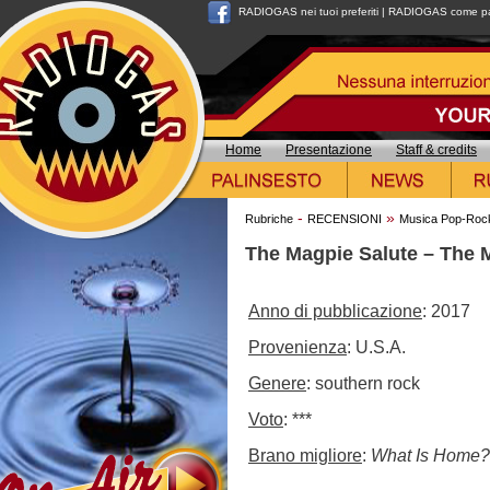
RADIOGAS nei tuoi preferiti
|
RADIOGAS come pag
Home
Presentazione
Staff & credits
-
»
Rubriche
RECENSIONI
Musica Pop-Roc
The Magpie Salute – The 
Anno di pubblicazione
: 2017
Provenienza
: U.S.A.
Genere
: southern rock
Voto
: ***
Brano migliore
:
What Is Home?