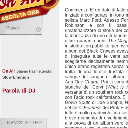
Commento
: E' un dato di fatt
iniziato a configurarsi in tono m
solista Marc Ford. Adesso For
Robinson e con il bassi
rimaterializzare la storia dei 
la mancanza di uno dei binomi v
ultimi quaranta anni.
The Magp
in studio con pubblico iper ristr
album dei Black Crowes avevan
di inseguire tutte le varie 
sceglierne decisamente nem
unico brano registrato senza p
On Air
tratta di una feroce frustata ro
Stiamo trasmettendo:
sangue del sangue di album
Slow Emotion
And One Charm
. Poi ci sono 
storiche dei Corvi (
What Is
Parola di DJ
versante di un southern rock 
con l'acid rock californiano. E'
Down South
di Joe Sample
, 
del rock (
Fearless
dei Pink Fl
tutto è molto gradevole, ma se
breve momento di divertimento 
NEWSLETTER
alla prova di un album vero e 