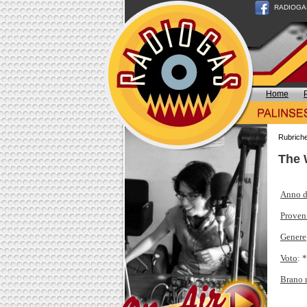
RADIOGAS n
Home
Rubrich
The 
Anno d
Proven
Genere
Voto
: 
Brano 