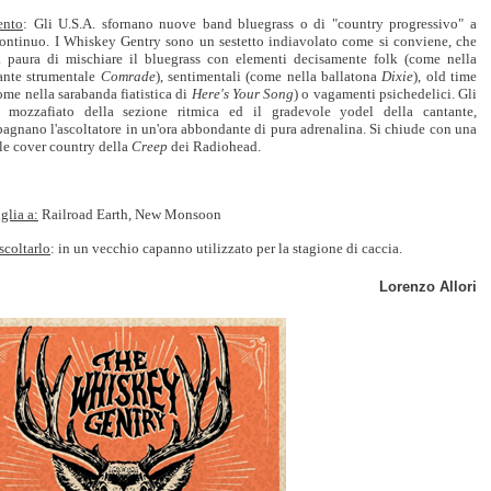
nto
: Gli U.S.A. sfornano nuove band bluegrass o di "country progressivo" a
continuo. I Whiskey Gentry sono un sestetto indiavolato come si conviene, che
 paura di mischiare il bluegrass con elementi decisamente folk (come nella
nante strumentale
Comrade
), sentimentali (come nella ballatona
Dixie
), old time
ome nella sarabanda fiatistica di
Here's Your Song
) o vagamenti psichedelici. Gli
i mozzafiato della sezione ritmica ed il gradevole yodel della cantante,
agnano l'ascoltatore in un'ora abbondante di pura adrenalina. Si chiude con una
le cover country della
Creep
dei Radiohead.
glia a:
Railroad Earth, New Monsoon
scoltarlo
: in un vecchio capanno utilizzato per la stagione di caccia.
Lorenzo Allori