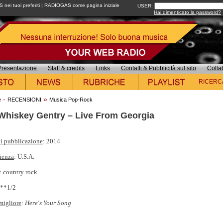
ei tuoi preferiti
|
RADIOGAS come pagina iniziale
USER:
Hai dimenticato la password?
Presentazione
Staff & credits
Links
Contatti & Pubblicità sul sito
Colla
RICERC
-
»
e
RECENSIONI
Musica Pop-Rock
Whiskey Gentry – Live From Georgia
i pubblicazione
: 2014
ienza
: U.S.A.
: country rock
***1/2
migliore
:
Here's Your Song