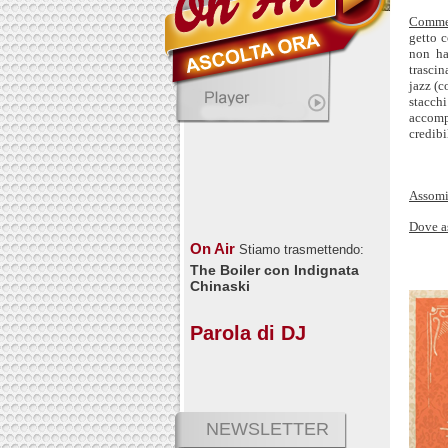
Comme
getto 
non ha
trasci
jazz (c
stacch
accomp
credibi
Assomi
Dove a
On Air
Stiamo trasmettendo:
The Boiler con Indignata
Chinaski
Parola di DJ
NEWSLETTER