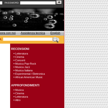
PASSWORD:
bora con noi
Assistenza tecnica
English
A
RECENSIONI
•
Letteratura
•
Cinema
•
Concerti
•
Musica Pop-Rock
•
Musica Jazz
•
Musica Italiana
•
Experimental / Elettronica
•
African American Music
APPROFONDIMENTI
•
Musica
•
Cinema
•
Letteratura
•
Altro