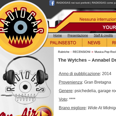
RADIOGAS nei tuoi preferiti
|
RADIOGAS come pag
Home
Presentazione
Staff & credits
-
»
Rubriche
RECENSIONI
Musica Pop-Roc
The Wytches – Annabel D
Anno di pubblicazione
: 2014
Provenienza
: Gran Bretagna
Genere
: psichedelia, garage ro
Voto
: ****
Brano migliore
:
Wide At Midnig