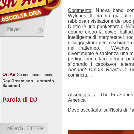
Commento
: Nuova band con
Wytches. Il trio ha già fatt
rabbiosa rivisitazione del pop 
Dietro le urla punkettare di
Wid
oppure dietro la power balla
intelligente di interpretare il ro
e suggestioni per mischiarle 
nel frattempo. I Wytches
divertimento e sapienza una m
perfino per citare generi po
sfiorando i capolavori alterna
Annabel Dream Reader
è un
On Air
comincia....
Stiamo trasmettendo:
Day Dream con Leonardo
Sacchetti
Assomiglia a:
The Fuzztones,
Parola di DJ
America
Dove ascoltarlo
: sull'Isola di 
NEWSLETTER