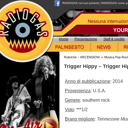
RADIOGAS nei tuoi preferiti
|
RADIOGAS come pag
Home
Presentazione
Staff & credits
-
»
Rubriche
RECENSIONI
Musica Pop-Roc
Trigger Hippy – Trigger H
Anno di pubblicazione
: 2014
Provenienza
: U.S.A.
Genere
: southern rock
Voto
: ***1/2
Brano migliore
:
Tennessee Mu