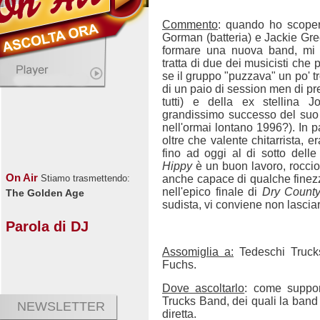
Commento
: quando ho scoper
Gorman (batteria) e Jackie Gree
formare una nuova band, mi 
tratta di due dei musicisti ch
se il gruppo "puzzava" un po' t
di un paio di session men di pre
tutti) e della ex stellina 
grandissimo successo del suo d
nell'ormai lontano 1996?). In p
oltre che valente chitarrista, e
fino ad oggi al di sotto delle
Hippy
è un buon lavoro, rocci
On Air
anche capace di qualche fine
Stiamo trasmettendo:
nell'epico finale di
Dry Count
The Golden Age
sudista, vi conviene non lascia
Parola di DJ
Assomiglia a:
Tedeschi Truck
Fuchs.
Dove ascoltarlo
: come suppor
Trucks Band, dei quali la ba
NEWSLETTER
diretta.