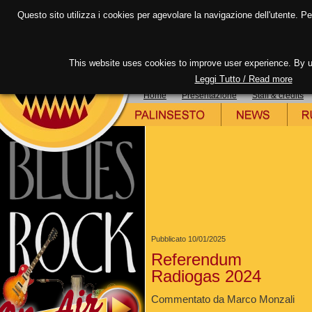
RADIOGAS nei tuoi preferiti
|
RADIOGAS come pag
Questo sito utilizza i cookies per agevolare la navigazione dell'utente. Per 
This website uses cookies to improve user experience. By us
Leggi Tutto / Read more
Home
Presentazione
Staff & credits
Pubblicato 10/01/2025
Referendum
Radiogas 2024
Commentato da Marco Monzali