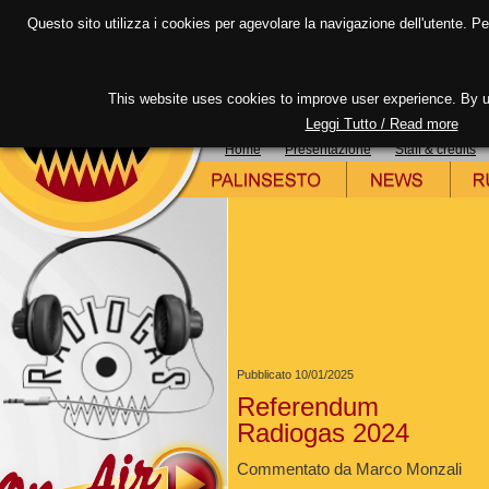
RADIOGAS nei tuoi preferiti
|
RADIOGAS come pag
Questo sito utilizza i cookies per agevolare la navigazione dell'utente. Per 
This website uses cookies to improve user experience. By us
Leggi Tutto / Read more
Home
Presentazione
Staff & credits
Pubblicato 10/01/2025
Referendum
Radiogas 2024
Commentato da Marco Monzali