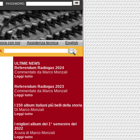
PASSWORD:
bora con noi
Assistenza tecnica
English
A
ULTIME NEWS
Referendum Radiogas 2024
Commentato da Marco Monzali
Leggi tutto
Referendum Radiogas 2023
Commentato da Marco Monzali
Leggi tutto
I 150 album italiani più belli della storia
Di Marco Monzali
Leggi tutto
I migliori album del 1° semestre del
2022
A cura di Marco Monzali
Leggi tutto