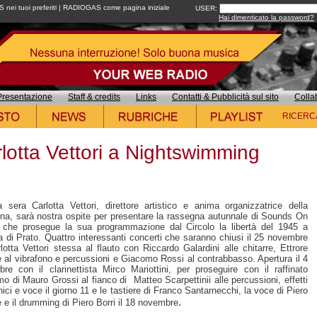
ei tuoi preferiti
|
RADIOGAS come pagina iniziale
USER:
Hai dimenticato la password?
Presentazione
Staff & credits
Links
Contatti & Pubblicità sul sito
Colla
RICERC
lotta Vettori a Nightswimming
 sera Carlotta Vettori, direttore artistico e anima organizzatrice della
na, sarà nostra ospite per presentare la rassegna autunnale di Sounds On
 che prosegue la sua programmazione dal Circolo la libertà del 1945 a
a di Prato. Quattro interessanti concerti che saranno chiusi il 25 novembre
lotta Vettori stessa al flauto con Riccardo Galardini alle chitarre, Ettrore
 al vibrafono e percussioni e Giacomo Rossi al contrabbasso. Apertura il 4
re con il clarinettista Mirco Mariottini, per proseguire con il raffinato
mo di Mauro Grossi al fianco di Matteo Scarpettinii alle percussioni, effetti
nici e voce il giorno 11 e le tastiere di Franco Santarnecchi, la voce di Piero
.
 e il drumming di Piero Borri il 18 novembre