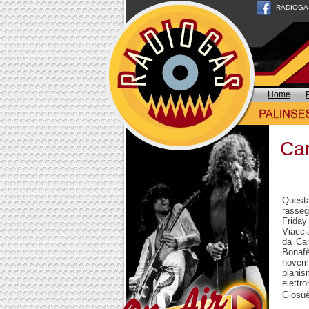
RADIOGAS n
Home
Car
Questa
rasseg
Friday
Viacci
da Car
Bonafè
novemb
pianis
elettro
Giosuè