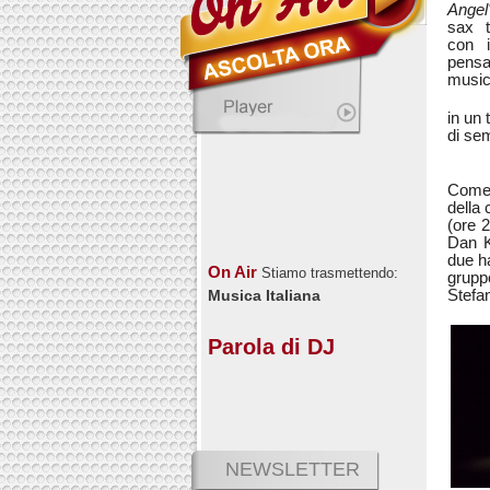
Angel
sax t
con 
pensa
music
in un 
di se
Come 
della 
(ore 
Dan K
due h
On Air
Stiamo trasmettendo:
grupp
Stefan
Musica Italiana
Parola di DJ
NEWSLETTER