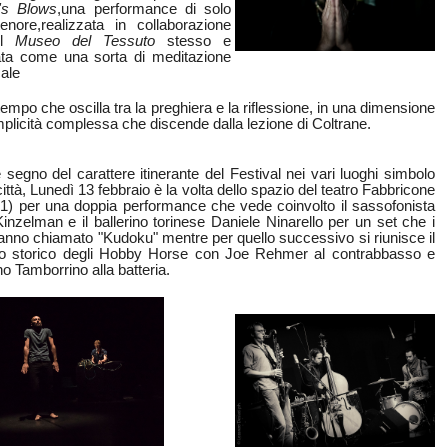
's Blows
,una performance di solo
enore,realizzata in collaborazione
il
Museo del Tessuto
stesso
e
ta come una sorta di meditazione
ale
tempo che oscilla tra la preghiera e la riflessione, in una dimensione
mplicità complessa che discende dalla lezione di Coltrane.
segno del carattere itinerante del Festival nei vari luoghi simbolo
città, Lunedì 13 febbraio è la volta dello spazio del teatro Fabbricone
21) per una doppia performance che vede coinvolto il sassofonista
inzelman e il ballerino torinese Daniele Ninarello per un set che i
anno chiamato "Kudoku" mentre per quello successivo si riunisce il
o storico degli Hobby Horse con Joe Rehmer al contrabbasso e
o Tamborrino alla batteria.