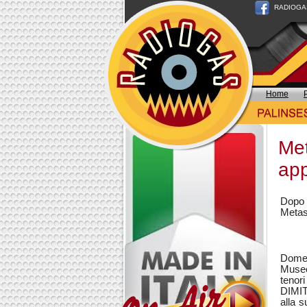
RADIOGAS n
Home
Met
ap
Dopo 
Metast
Domen
Museo
tenor
DIMI
alla s