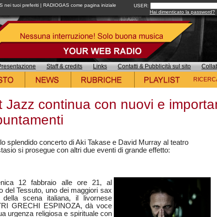
ei tuoi preferiti
|
RADIOGAS come pagina iniziale
USER:
Hai dimenticato la password?
Presentazione
Staff & credits
Links
Contatti & Pubblicità sul sito
Colla
RICERC
 Jazz continua con nuovi e importan
puntamenti
lo splendido concerto di Aki Takase e David Murray al teatro
asio si prosegue con altri due eventi di grande effetto:
ica 12 fabbraio alle ore 21, al
 del Tessuto, uno dei maggiori sax
i della scena italiana, il livornese
TRI GRECHI ESPINOZA, dà voce
ua urgenza religiosa e spirituale con