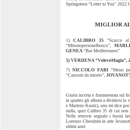
Springsteen “Letter to You” 2022
MIGLIOR A
1)
CALIBRO 35
“Scacco al
“Misonopersonelbosco”,
MARLE
GENEA
“Bar Mediterraneo”
5) VERDENA “VolevoMagia”,
7)
NICCOLO FABI
“Meno p
“Canzoni da intorto”,
JOVANOT
Giuria incerta e frammentata sul fr
in quattro gli album a dividersi la 
e Marlene Kuntz), uno mi dice poc
nulla, quei Calibro 35 di cui non 
Nelle retrovie segnalo i buoni lav
Lorenzo Cherubini in arte Jovanott
ultimi anni