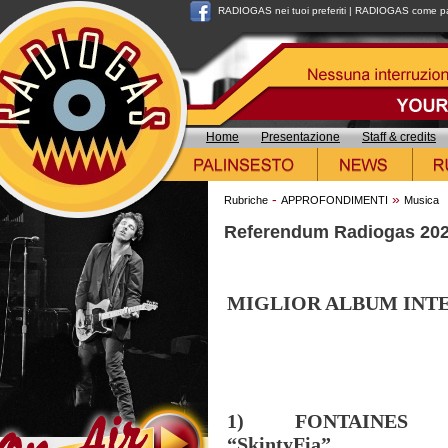
RADIOGAS nei tuoi preferiti
|
RADIOGAS come pag
Home
Presentazione
Staff & credits
-
»
Rubriche
APPROFONDIMENTI
Musica
Referendum Radiogas 20
MIGLIOR ALBUM INT
1) FONTAINES 
“SkintyFia”