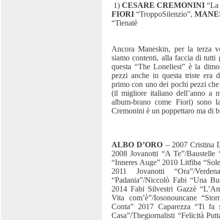
1)
CESARE CREMONINI
“La 
FIORI
“TroppoSilenzio”,
MANE
“Tienatè
Ancora Maneskin, per la terza vo
siamo contenti, alla faccia di tutti
questa “The Loneliest” è la dimos
pezzi anche in questa triste era
primo con uno dei pochi pezzi che 
(il migliore italiano dell’anno a
album-brano come Fiori) sono la
Cremonini è un poppettaro ma di bu
ALBO D’ORO
– 2007 Cristina 
2008 Jovanotti “A Te”/Baustelle 
“Inneres Auge” 2010 Litfiba “Sol
2011 Jovanotti “Ora”/Verde
“Padania”/Niccolò Fabi “Una Bu
2014 Fabi Silvestri Gazzè “L’
Vita com’è”/Iosonouncane “St
Conta” 2017 Caparezza “Ti fa 
Casa”/Thegiornalisti “Felicità Pu