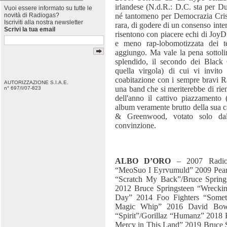
irlandese (N.d.R.: D.C. sta per Du
Vuoi essere informato su tutte le
né tantomeno per Democrazia Cristi
novità di Radiogas?
Iscriviti alla nostra newsletter
rara, di godere di un consenso int
Scrivi la tua email
risentono con piacere echi di JoyD
e meno rap-lobomotizzata dei t
aggiungo. Ma vale la pena sottoli
splendido, il secondo dei Bla
quella virgola) di cui vi invit
coabitazione con i sempre bravi R
AUTORIZZAZIONE S.I.A.E.
una band che si meriterebbe di rie
n° 697/I/07-823
dell'anno il cattivo piazzamento 
album veramente brutto della sua car
& Greenwood, votato solo dal 
convinzione.
ALBO D’ORO
– 2007 Radioh
“MeoSuo I Eyrvumuld” 2009 Pearl
“Scratch My Back”/Bruce Spring
2012 Bruce Springsteen “Wrecki
Day” 2014 Foo Fighters “Some
Magic Whip” 2016 David Bowi
“Spirit”/Gorillaz “Humanz” 2018
Mercy in This Land” 2019 Bruce S