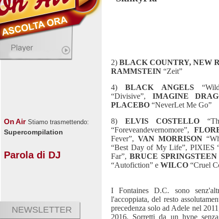
2)
BLACK COUNTRY, NEW 
RAMMSTEIN
“Zeit”
4)
BLACK ANGELS
“Wild
“Divisive”,
IMAGINE DRAG
PLACEBO
“NeverLet Me Go”
8)
ELVIS COSTELLO
“Th
On Air
Stiamo trasmettendo:
“Foreveandevernomore”,
FLOR
Supercompilation
Fever”,
VAN MORRISON
“Wha
“Best Day of My Life”, PIXIES
Parola di DJ
Far”,
BRUCE SPRINGSTEEN
“Autofiction” e
WILCO
“Cruel C
I Fontaines D.C. sono senz'al
l'accoppiata, del resto assolutamen
precedenza solo ad Adele nel 2011,
NEWSLETTER
2016. Sorretti da un hype senza 