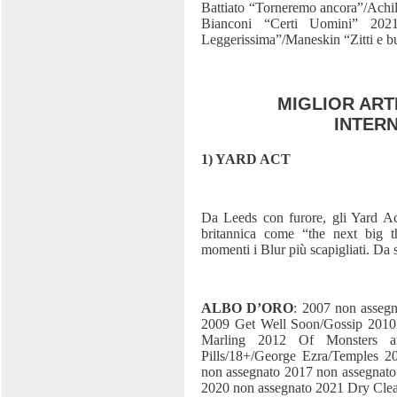
Battiato “Torneremo ancora”/Achi
Bianconi “Certi Uomini” 202
Leggerissima”/Maneskin “Zitti e b
MIGLIOR ART
INTER
1) YARD ACT
Da Leeds con furore, gli Yard Act 
britannica come “the next big t
momenti i Blur più scapigliati. Da 
ALBO D’ORO
: 2007 non asseg
2009 Get Well Soon/Gossip 2010
Marling 2012 Of Monsters 
Pills/18+/George Ezra/Temples 2
non assegnato 2017 non assegnato 
2020 non assegnato 2021 Dry Clea