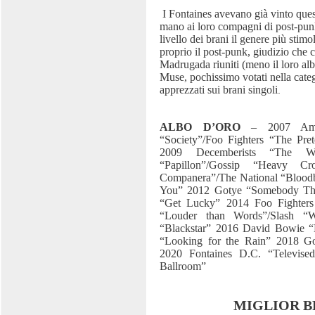
I Fontaines avevano già vinto ques
mano ai loro compagni di post-punk
livello dei brani il genere più stimo
proprio il post-punk, giudizio che 
Madrugada riuniti (meno il loro alb
Muse, pochissimo votati nella cate
apprezzati sui brani singoli
.
ALBO D’ORO
– 2007 Am
“Society”/Foo Fighters “The Pre
2009 Decemberists “The Wa
“Papillon”/Gossip “Heavy 
Companera”/The National “Blood
You” 2012 Gotye “Somebody Th
“Get Lucky” 2014 Foo Fighters
“Louder than Words”/Slash “
“Blackstar” 2016 David Bowie 
“Looking for the Rain” 2018 Go
2020 Fontaines D.C. “Televis
Ballroom”
MIGLIOR 