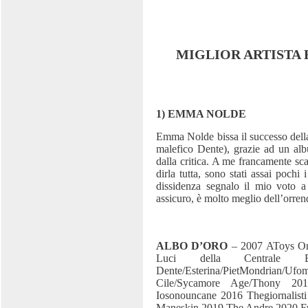
MIGLIOR ARTISTA
1) EMMA NOLDE
Emma Nolde bissa il successo della
malefico Dente), grazie ad un alb
dalla critica. A me francamente sc
dirla tutta, sono stati assai pochi
dissidenza segnalo il mio voto a
assicuro, è molto meglio dell’orre
ALBO D’ORO
– 2007 AToys Orc
Luci della Centrale 
Dente/Esterina/PietMondria
Cile/Sycamore Age/Thony 2
Iosonouncane 2016 Thegiornalisti
Maneskin 2019 The Andre 2020 Ful