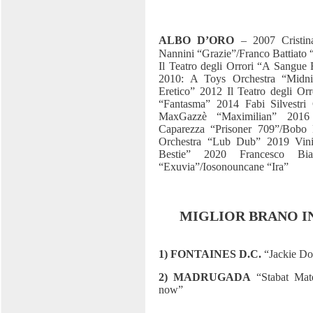
ALBO D’ORO
– 2007 Cristi
Nannini “Grazie”/Franco Battiato
Il Teatro degli Orrori “A Sangu
2010: A Toys Orchestra “Midni
Eretico” 2012 Il Teatro degli O
“Fantasma” 2014 Fabi Silvestri
MaxGazzè “Maximilian” 2016 
Caparezza “Prisoner 709”/Bobo
Orchestra “Lub Dub” 2019 Vini
Bestie” 2020 Francesco Bia
“Exuvia”/Iosonouncane “Ira”
MIGLIOR BRANO IN
1) FONTAINES D.C.
“Jackie Do
2) MADRUGADA
“Stabat Mat
now”