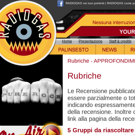
RADIOGAS nei tuoi preferiti
|
RADIOGAS come pag
Home
Presentazione
Staff & credits
Rubriche
-
APPROFONDIM
Rubriche
Le Recensione pubblicate
essere parzialmente o to
indicando espressamente i
della recensione. Inoltre
link alla pagina della rec
5 Gruppi da riascoltare