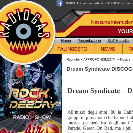
RADIOGAS nei tuoi preferiti
|
RADIOGAS come pag
Home
Presentazione
Staff & credits
-
»
Rubriche
APPROFONDIMENTI
Musica
Dream Syndicate DISCO
Dream Syndicate
–
D
All’inizio degli anni ’80 la Cali
gruppi di giovanotti che hanno l’obi
musica psichedelica degli anni
Parade, Green On Red, ma i più im