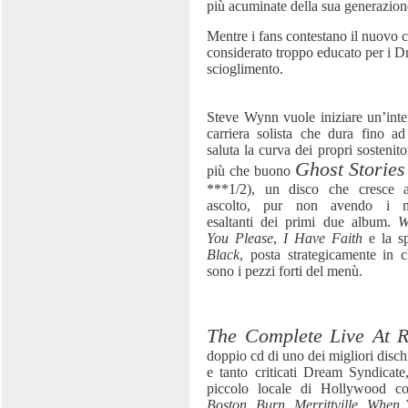
più acuminate della sua generazion
Mentre i fans contestano il nuovo chi
considerato troppo educato per i D
scioglimento.
Steve Wynn vuole iniziare un’inte
carriera solista che dura fino a
saluta la curva dei propri sostenito
Ghost Stories
più che buono
***1/2), un disco che cresce 
ascolto, pur non avendo i m
esaltanti dei primi due album.
W
You Please
,
I Have Faith
e la sp
Black
, posta strategicamente in c
sono i pezzi forti del menù.
The Complete Live At Ra
doppio cd di uno dei migliori dischi
e tanto criticati Dream Syndicate
piccolo locale di Hollywood co
Boston
,
Burn
,
Merrittville
,
When 