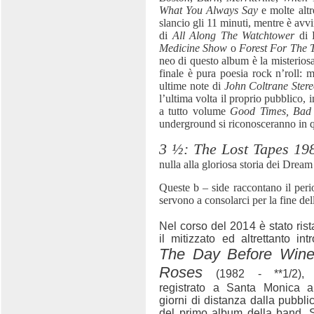
What You Always Say
e molte alt
slancio gli 11 minuti, mentre è avv
di
All Along The Watchtower
di 
Medicine Show
o
Forest For The 
neo di questo album è la misterio
finale è pura poesia rock n’roll: m
ultime note di
John Coltrane Stere
l’ultima volta il proprio pubblico, i
a tutto volume
Good Times, Bad
underground si riconosceranno in 
3 ½: The Lost Tapes 19
nulla alla gloriosa storia dei Drea
Queste b – side raccontano il per
servono a consolarci per la fine del
Nel corso del 2014 è stato ris
il mitizzato ed altrettanto int
The Day Before Win
Roses
(1982 - **1/2), 
registrato a Santa Monica a
giorni di distanza dalla pubbli
del primo album della band. Si