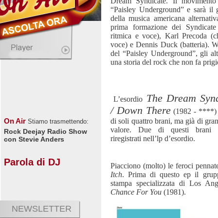
Dream Syndicate. Il movimento 
“Paisley Underground” e sarà il 
della musica americana alternativ
prima formazione dei Syndicate
ritmica e voce), Karl Precoda (ch
voce) e Dennis Duck (batteria). 
del “Paisley Underground”, gli alt
una storia del rock che non fa prigi
The Dream Synd
L’esordio
/ Down There
(1982 - ****)
di soli quattro brani, ma già di gra
On Air
Stiamo trasmettendo:
valore. Due di questi brani 
Rock Deejay Radio Show
riregistrati nell’lp d’esordio.
con Stevie Anders
Parola di DJ
Piacciono (molto) le feroci pennate
Itch
. Prima di questo ep il grup
stampa specializzata di Los Ang
Chance For You
(1981).
NEWSLETTER