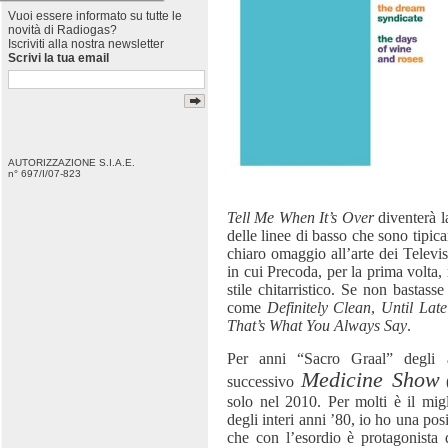
Vuoi essere informato su tutte le
novità di Radiogas?
Iscriviti alla nostra newsletter
Scrivi la tua email
AUTORIZZAZIONE S.I.A.E.
n° 697/I/07-823
Tell Me When It’s Over
diventerà l
delle linee di basso che sono tipi
chiaro omaggio all’arte dei Televis
in cui Precoda, per la prima volta,
stile chitarristico. Se non bastas
come
Definitely Clean
,
Until Late
That’s What You Always Say
.
Per anni “Sacro Graal” degli a
Medicine Show
successivo
(
solo nel 2010. Per molti è il mig
degli interi anni ’80, io ho una pos
che con l’esordio è protagonista d