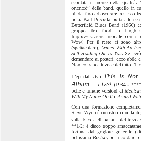
scontata in nome della qualità.
oriented” della band, quello in c
nitida, fino ad oscurare lo stesso 
nota: Karl Precoda porta alle sess
Butterfield Blues Band (1966) ed i
gruppo tira fuori la lunghi
Improvvisazione modale con str
Wow! Per il resto ci sono alt
(spettacolare),
Armed With An Em
Still Holding On To You
. Se però
demandare ai posteri, ecco abile 
Non convince invece del tutto l’in
This Is Not
L’ep dal vivo
Album….Live!
(1984 - ****)
belle e lunghe versioni di
Medici
With My Name On It
e
Armed Wit
Con una formazione completamente
Steve Wynn è rimasto di quella deg
sulla buccia di banana del terzo 
**1/2) è disco troppo smaccatamen
fortuna dal grigiore generale (a
bellissima
Boston
, per ricordarci