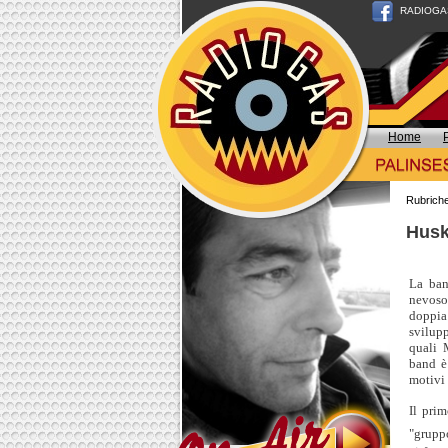
RADIOGAS n
Home
Rubrich
Husk
La ban
nevoso
doppia
svilupp
quali 
band è 
motivi 
Il pri
"grupp