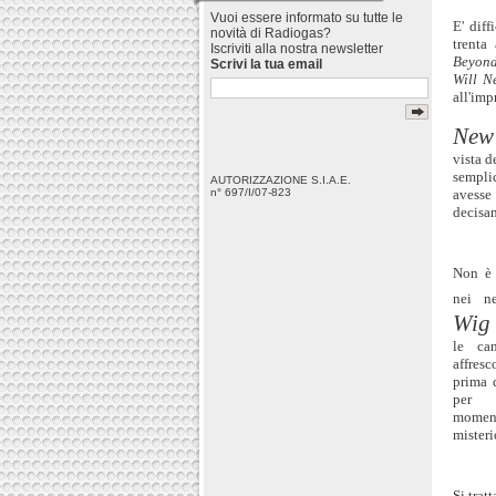
Vuoi essere informato su tutte le
E' diff
novità di Radiogas?
trenta
Iscriviti alla nostra newsletter
Beyond
Scrivi la tua email
Will N
all'imp
New
vista 
sempli
AUTORIZZAZIONE S.I.A.E.
avesse
n° 697/I/07-823
decisa
Non è 
nei n
Wi
le ca
affresc
prima 
per p
momen
misteri
Si trat