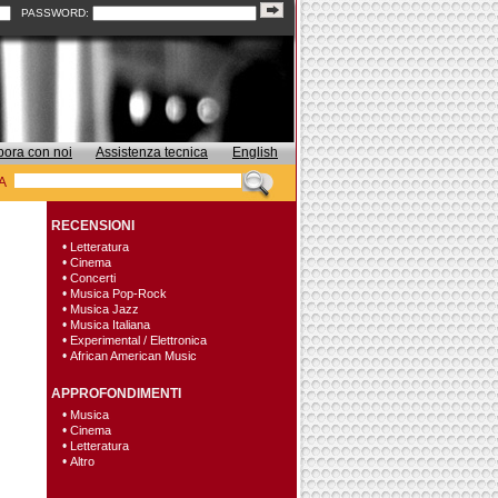
PASSWORD:
bora con noi
Assistenza tecnica
English
A
RECENSIONI
•
Letteratura
•
Cinema
•
Concerti
•
Musica Pop-Rock
•
Musica Jazz
•
Musica Italiana
•
Experimental / Elettronica
•
African American Music
APPROFONDIMENTI
•
Musica
•
Cinema
•
Letteratura
•
Altro