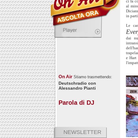
ci fa c
al minu
Diciann
in part
Le can
Ever
dai nu
intran
dell'h
trapela
e Hart
l'impat
On Air
Stiamo trasmettendo:
Deutschradio con
Alessandro Pianti
Parola di DJ
NEWSLETTER