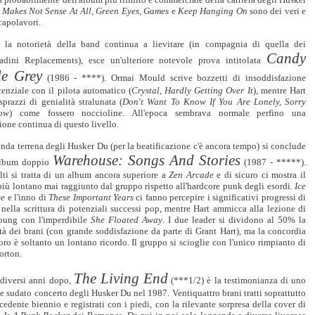
a
Makes Not Sense At All, Green Eyes, Games
e
Keep Hanging On
sono dei veri e
capolavori.
 la notorietà della band continua a lievitare (in compagnia di quella dei
Candy
tadini Replacements), esce un'ulteriore notevole prova intitolata
le Grey
(1986 - ****). Ormai Mould scrive bozzetti di insoddisfazione
enziale con il pilota automatico (
Crystal, Hardly Getting Over It
), mentre Hart
sprazzi di genialità stralunata (
Don't Want To Know If You Are Lonely, Sorry
ow
) come fossero noccioline. All'epoca sembrava normale perfino una
one continua di questo livello.
nda terrena degli Husker Du (per la beatificazione c'è ancora tempo) si conclude
Warehouse: Songs And Stories
album doppio
(1987 - *****).
lti si tratta di un album ancora superiore a
Zen Arcade
e di sicuro ci mostra il
iù lontano mai raggiunto dal gruppo rispetto all'hardcore punk degli esordi.
Ice
ce
e l'inno di
These Important Years
ci fanno percepire i significativi progressi di
nella scrittura di potenziali successi pop, mentre Hart ammicca alla lezione di
oung con l'imperdibile
She Floated Away
. I due leader si dividono al 50% la
tà dei brani (con grande soddisfazione da parte di Grant Hart), ma la concordia
loro è soltanto un lontano ricordo. Il gruppo si scioglie con l'unico rimpianto di
orton.
The Living End
 diversi anni dopo,
(***1/2) è la testimonianza di uno
e sudato concerto degli Husker Du nel 1987. Ventiquattro brani tratti soprattutto
cedente biennio e registrati con i piedi, con la rilevante sorpresa della cover di