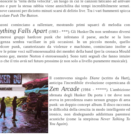
onoscere la "terra della velocità", un luogo in cui le canzoni faticano ad arrivare
to e pure la stessa rabbia viene annichilita dai tempi incredibilmente serrati.
ove canzoni per diciotto minuti scarsi di delirio live. Tra i vari frammenti spicca
icolare
Push The Button
.
zoni cominciano a rallentare, mostrando primi squarci di melodia con
ything Falls Apart
(1983 - ***). Gli Husker Du non sembrano diversi
merosi gruppi hardcore punk che infestano il paese, anche se la loro
sigenza sembra vacillare in più occasioni. In un piccolo mondo, quello
ardcore punk, caratterizzato da violenze e machismo, cominciano inoltre a
re le prime voci sull'omosessualità dei membri della band (per la cronaca Mould
 sono gay, mentre Norton è eterosessuale). Sono tutti segnali che fanno intuire
to che il trio avrà nel futuro prossimo (e non solo a livello puramente musicale).
Il controverso singolo
Diane
(scritto da Hart),
anticipa l'incredibile rivoluzione copernicana di
Zen Arcade
(1984 - *****). L'ambizione
sfrenata degli Husker Du porta i tre dove non
aveva in precedenza osato nessun gruppo di area
punk: un doppio concept album. Il disco racconta
le difficoltà della crescita in modo intelligente ed
ironico, non disdegnando addirittura parentesi
acustiche (come la strepitosa
Never Talking To
You Again
).