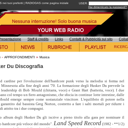
ei tuoi preferiti
|
RADIOGAS come pagina iniziale
USER:
Hai dimenticato la password?
Presentazione
Staff & credits
Links
Contatti & Pubblicità sul sito
Colla
RICERC
-
»
e
APPROFONDIMENTI
Musica
er Du Discografia
d cardine per l'evoluzione dell'hardcore punk verso la melodia si forma nel
 Minnesota alla fine degli anni '70. La formazione degli Husker Du prevede la
 leadership di Bob Mould (chitarra, voce) e Grant Hart (batteria, voce). I due
ano col tempo un fiero antagonismo, che sfocia in continue lotte intestine, dalle
Mould emerge sempre come sostanziale vincitore. L'equilibrio di potere nella
garantito dal bassista Greg Norton, costretto a fare i salti mortali per ridurre i
di attrito tra i due compagni.
mo album degli Husker Du gli iscrive a pieno titolo alla gara per nominare il
Land Speed Record
o hardcore più veloce del mondo".
(1982 - **1/2)