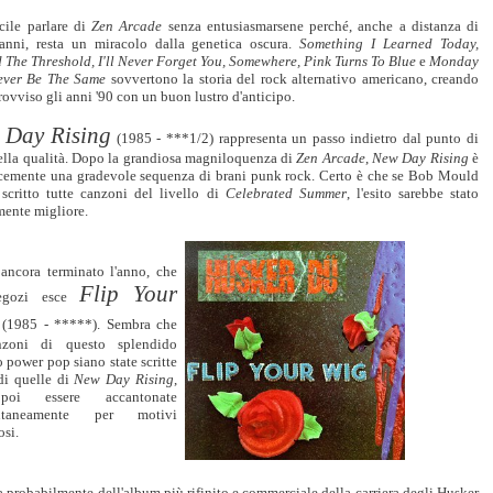
icile parlare di
Zen Arcade
senza entusiasmarsene perché, anche a distanza di
 anni, resta un miracolo dalla genetica oscura.
Something I Learned Today,
 The Threshold, I'll Never Forget You, Somewhere, Pink Turns To Blue
e
Monday
ever Be The Same
sovvertono la storia del rock alternativo americano, creando
rovviso gli anni '90 con un buon lustro d'anticipo.
 Day Rising
(1985 - ***1/2) rappresenta un passo indietro dal punto di
della qualità. Dopo la grandiosa magniloquenza di
Zen Arcade
,
New Day Rising
è
cemente una gradevole sequenza di brani punk rock. Certo è che se Bob Mould
 scritto tutte canzoni del livello di
Celebrated Summer
, l'esito sarebbe stato
mente migliore.
ancora terminato l'anno, che
Flip Your
egozi esce
g
(1985 - *****). Sembra che
nzoni di questo splendido
o power pop siano state scritte
di quelle di
New Day Rising
,
oi essere accantonate
taneamente per motivi
osi.
ta probabilmente dell'album più rifinito e commerciale della carriera degli Husker