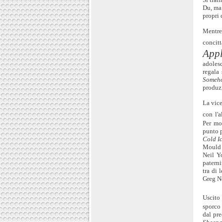
Du, m
propri 
Mentre
concit
App
adolesc
regala 
Someh
produzi
La vice
con l'
Per mo
punto p
Cold I
Mould 
Neil Y
paterni
tra di 
Greg N
Uscito
sporco 
dal pre