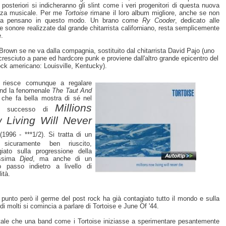
 posteriori si indicheranno gli slint come i veri progenitori di questa nuova
nza musicale. Per me
Tortoise
rimane il loro album migliore, anche se non
 la pensano in questo modo. Un brano come
Ry Cooder
, dedicato alle
e sonore realizzate dal grande chitarrista californiano, resta semplicemente
e.
Brown se ne va dalla compagnia, sostituito dal chitarrista David Pajo (uno
cresciuto a pane ed hardcore punk e proviene dall'altro grande epicentro del
ock americano: Louisville, Kentucky).
 riesce comunque a regalare
and la fenomenale
The Taut And
 che fa bella mostra di sé nel
Millions
de successo di
 Living Will Never
1996 - ***1/2). Si tratta di un
 sicuramente ben riuscito,
iato sulla progressione della
issima
Djed
, ma anche di un
o passo indietro a livello di
lità.
 punto però il germe del post rock ha già contagiato tutto il mondo e sulla
di molti si comincia a parlare di Tortoise e June Of '44.
tale che una band come i Tortoise iniziasse a sperimentare pesantemente