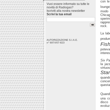
con le
Vuoi essere informato su tutte le
lounge
novità di Radiogas?
Iscriviti alla nostra newsletter
modo n
Scrivi la tua email
Chicag
sperim
rappre
rock.
La lab
produr
AUTORIZZAZIONE S.I.A.E.
Fis
n° 697/I/07-823
potev
interes
Six P
la jaz
virtu
Sta
quando
concer
questa
Quand
una co
disco 
evoluzi