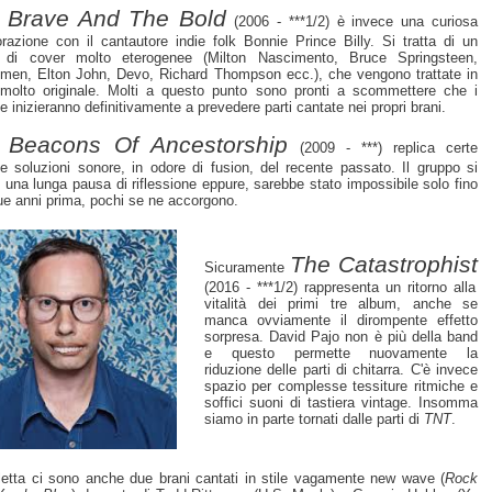
 Brave And The Bold
(2006 - ***1/2) è invece una curiosa
orazione con il cantautore indie folk Bonnie Prince Billy. Si tratta di un
 di cover molto eterogenee (Milton Nascimento, Bruce Springsteen,
men, Elton John, Devo, Richard Thompson ecc.), che vengono trattate in
olto originale. Molti a questo punto sono pronti a scommettere che i
e inizieranno definitivamente a prevedere parti cantate nei propri brani.
Beacons Of Ancestorship
e
(2009 - ***) replica certe
e soluzioni sonore, in odore di fusion, del recente passato. Il gruppo si
 una lunga pausa di riflessione eppure, sarebbe stato impossibile solo fino
ue anni prima, pochi se ne accorgono.
The Catastrophist
Sicuramente
(2016 - ***1/2) rappresenta un ritorno alla
vitalità dei primi tre album, anche se
manca ovviamente il dirompente effetto
sorpresa. David Pajo non è più della band
e questo permette nuovamente la
riduzione delle parti di chitarra. C'è invece
spazio per complesse tessiture ritmiche e
soffici suoni di tastiera vintage. Insomma
siamo in parte tornati dalle parti di
TNT
.
letta ci sono anche due brani cantati in stile vagamente new wave (
Rock