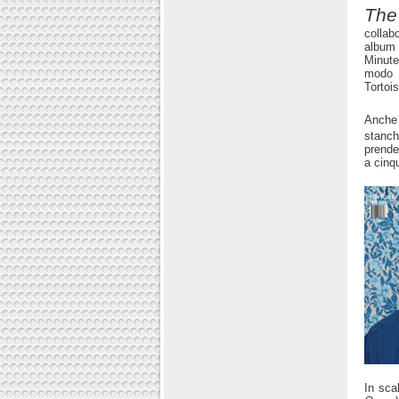
The
collab
album
Minute
modo m
Tortois
Anch
stanch
prende
a cinq
In sca