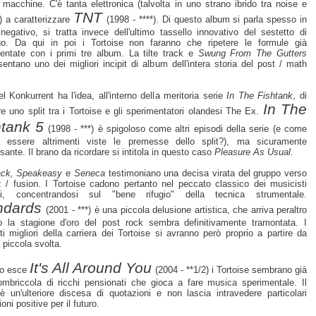
 macchine. C'è tanta elettronica (talvolta in uno strano ibrido tra noise e
TNT
) a caratterizzare
(1998 - ****). Di questo album si parla spesso in
egativo, si tratta invece dell'ultimo tassello innovativo del sestetto di
o. Da qui in poi i Tortoise non faranno che ripetere le formule già
entate con i primi tre album. La tilte track e
Swung From The Gutters
sentano uno dei migliori incipit di album dell'intera storia del post / math
el Konkurrent ha l'idea, all'interno della meritoria serie
In The Fishtank
, di
In The
re uno split tra i Tortoise e gli sperimentatori olandesi The Ex.
htank 5
(1998 - ***) è spigoloso come altri episodi della serie (e come
a essere altrimenti viste le premesse dello split?), ma sicuramente
sante. Il brano da ricordare si intitola in questo caso
Pleasure As Usual
.
ack, Speakeasy
e
Seneca
testimoniano una decisa virata del gruppo verso
z / fusion. I Tortoise cadono pertanto nel peccato classico dei musicisti
osi, concentrandosi sul "bene rifugio" della tecnica strumentale.
ndards
(2001 - ***) è una piccola delusione artistica, che arriva peraltro
 la stagione d'oro del post rock sembra definitivamente tramontata. I
ti migliori della carriera dei Tortoise si avranno però proprio a partire da
 piccola svolta.
It's All Around You
o esce
(2004 - **1/2) i Tortoise sembrano già
mbriccola di ricchi pensionati che gioca a fare musica sperimentale. Il
è un'ulteriore discesa di quotazioni e non lascia intravedere particolari
oni positive per il futuro.