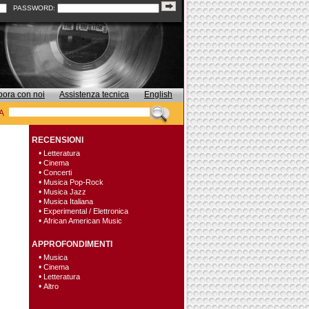
PASSWORD:
bora con noi
Assistenza tecnica
English
A
RECENSIONI
•
Letteratura
•
Cinema
•
Concerti
•
Musica Pop-Rock
•
Musica Jazz
•
Musica Italiana
•
Experimental / Elettronica
•
African American Music
APPROFONDIMENTI
•
Musica
•
Cinema
•
Letteratura
•
Altro