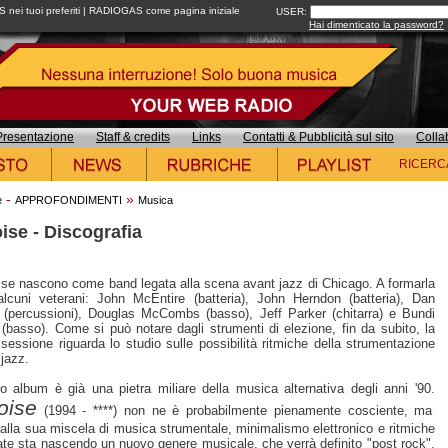
ei tuoi preferiti
|
RADIOGAS come pagina iniziale
USER:
Hai dimenticato la password?
Presentazione
Staff & credits
Links
Contatti & Pubblicità sul sito
Colla
RICERC
-
»
e
APPROFONDIMENTI
Musica
ise - Discografia
oise nascono come band legata alla scena avant jazz di Chicago. A formarla
lcuni veterani: John McEntire (batteria), John Herndon (batteria), Dan
 (percussioni), Douglas McCombs (basso), Jeff Parker (chitarra) e Bundi
(basso). Come si può notare dagli strumenti di elezione, fin da subito, la
ssessione riguarda lo studio sulle possibilità ritmiche della strumentazione
 jazz.
mo album è già una pietra miliare della musica alternativa degli anni '90.
oise
(1994 - ****) non ne è probabilmente pienamente cosciente, ma
 alla sua miscela di musica strumentale, minimalismo elettronico e ritmiche
te sta nascendo un nuovo genere musicale, che verrà definito "post rock".