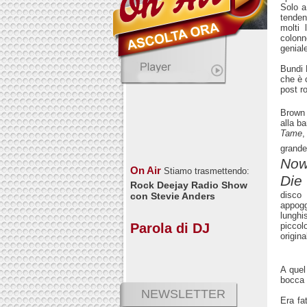
Solo a
tende
molti
colonn
genial
Bundi 
che è 
post r
Brown
alla b
Tame
,
gran
Now
On Air
Stiamo trasmettendo:
Die
(
Rock Deejay Radio Show
disco
con Stevie Anders
appogg
lungh
piccol
Parola di DJ
origina
A quel
bocca 
NEWSLETTER
Era fa