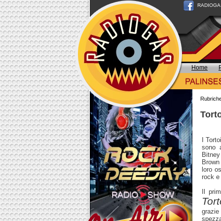
RADIOGAS n
Home
Rubrich
Torto
I Tort
sono a
Bitney
Brown 
loro o
rock e
Il pri
Tort
grazie
spezza