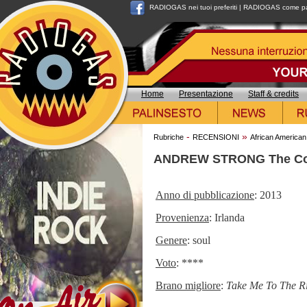
RADIOGAS nei tuoi preferiti
|
RADIOGAS come pag
Home
Presentazione
Staff & credits
-
»
Rubriche
RECENSIONI
African American
ANDREW STRONG The Com
Anno di pubblicazione
: 2013
Provenienza
: Irlanda
Genere
: soul
Voto
: ****
Brano migliore
:
Take Me To The R