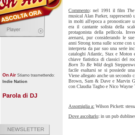
Commento
: nel 1991 il film
The
musical Alan Parker, rappresentò u
in molti all'epoca a pronosticare
era il cantante solista della sca
protagonista della pellicola. Inv
arenarsi, pur considerando le sue
anni Strong torna sulle scene con 
interpreta da par suo una serie inc
cataloghi Atlantic, Stax e Moton e
chiave fiatistica di classici del 
Born To Be Wild
degli Steppenwol
facile esaltarsi se si possiede u
On Air
Viene allegato anche un secondo cd
Stiamo trasmettendo:
Brown, Sam & Dave e Marvin Gaye
Indie Nation
con Claudia Tagbo e Nico Wayne T
Parola di DJ
Assomiglia a:
Wilson Pickett: stess
Dove ascoltarlo
: in un pub dubline
NEWSLETTER