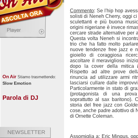
Commento
: Se l'hip hop aves
solisti di Neneh Cherry, oggi 
sculettanti e più buona musi
origini nigeriane è invece rima
cercare strade alternative per a
Questa volta Neneh si incontr
trio che ha fatto molto parlare
nuove tendenze free jazz e 
gioiello di coraggiosa rice
ascoltare il meraviglioso inizi
dopo la cover della mitica
Rispetto ad altre prove del
On Air
rinuncia ad utilizzare armi r
Stiamo trasmettendo:
lasciarsi cullare dalle improv
Slow Emotion
Particolarmente in stato di gr
(protagonista di una prova
Parola di DJ
soprattutto al sax baritono)
storia del free jazz con
Golde
cose, anche padre adottivo di
di Ornette Coleman.
NEWSLETTER
Assomiglia a:
Eric Mingus, opp