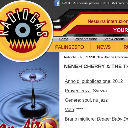
RADIOGAS nei tuoi preferiti
|
RADIOGAS come pag
Home
Presentazione
Staff & credits
-
»
Rubriche
RECENSIONI
African American
NENEH CHERRY & THE THI
Anno di pubblicazione
: 2012
Provenienza
: Svezia
Genere
: soul, nu jazz
Voto
: ****
Brano migliore
:
Dream Baby D