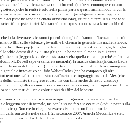
sentazione della violenza senza troppi fronzoli (anche se comunque con uno
o grottesco), che in realtà è solo nella prima parte o quasi; ma nel modo in cui fa
sul sistema politico britannico, su certe ideologie religiose (i personaggi del
ro e del prete ne sono una chiara dimostrazione), sui nuclei familiari e anche sui
 scientifici e psichiatrici. Ma naturalmente questo non basta a farne un film di
 che lo fa diventare tale, sono i piccoli dettagli che hanno influenzato non solo
asi altro film sulle violenze giovanili e il cinema in generale, ma anche la moda,
ca e la cultura pop (oltre che le feste in maschera). I vestiti dei drughi, le ciglia
dell'occhio destro di Alex, il suo ghigno, la bombetta, il modo in cui canta
g'n the rain (leggenda vuole che sia stata scelta quella canzone perché era l'unica
lcolm McDowell sapeva cantare a memoria), la musica classica (la Gazza Ladra
sini e la nona di Beethoven) come sottofondo alle scene di violenza, arrangiata
o geniale e innovativo dal fido Walter Carlos (che ha composto gli altri
simi temi musicali), lo stranissimo e affascinante linguaggio usato da Alex (che
s definì un misto tra inglese e russo ma con tinte anche da teatro classico),
sfera di un'Inghilterra come non si è mai vista al cinema, una fotografia nitida che
bene i contrasti di luce e colori tipici dei film del Maestro.
la prima parte è pura estasi visiva in ogni fotogramma, nessuno escluso. La
a è leggermente più formale, ma con la stessa forza sovversiva (vedi la parte sulla
Ludovico'). Non credo che possa essere visto come un film normale.
nni dalla sua uscita nelle sale, il 25 settembre 2007, Arancia Meccanica è stato
sso per la prima volta dalla televisione italiana sul canale La7.
!