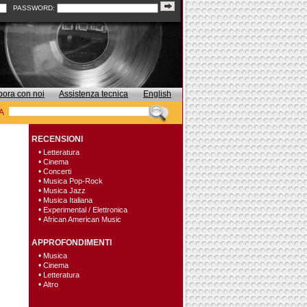
PASSWORD:
bora con noi
Assistenza tecnica
English
A
RECENSIONI
•
Letteratura
•
Cinema
•
Concerti
•
Musica Pop-Rock
•
Musica Jazz
•
Musica Italiana
•
Experimental / Elettronica
•
African American Music
APPROFONDIMENTI
•
Musica
•
Cinema
•
Letteratura
•
Altro