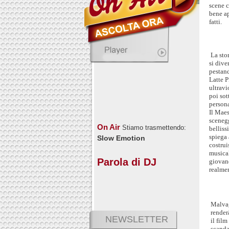
scene c
bene ap
fatti.
La sto
si dive
pestand
Latte P
ultravi
poi sot
persona
Il Maes
scenegg
On Air
Stiamo trasmettendo:
bellis
spiega 
Slow Emotion
costrui
musical
Parola di DJ
giovane
realme
Malvag
render
NEWSLETTER
il film
scanda