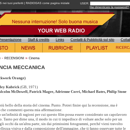
ei tuoi preferiti
|
RADIOGAS come pagina iniziale
USER:
Hai dimenticato la password?
Presentazione
Staff & credits
Links
Contatti & Pubblicità sul sito
Colla
RICERC
-
»
e
RECENSIONI
Cinema
NCIA MECCANICA
ckwork Orange)
nley Kubrick
(GB, 1971)
lcolm McDowell, Patrick Magee, Adrienne Corri, Michael Bates, Philip Stone
 più bello della storia del cinema. Punto. Potrei finire qui la recensione, ma è
 che commenti questa mia affermazione.
 un'infinità di ragioni per cui questo film possa essere considerato un capolavoro
o. Tanto per dirne una, il modo in cui ti impedisce di voltare anche solo per un
gli occhi da un'altra parte, sin dai primissimi fotogrammi, perché vieni travolto
ellezza visiva e dalla composizione dell'immagine, che ti fanno osservare tutte le