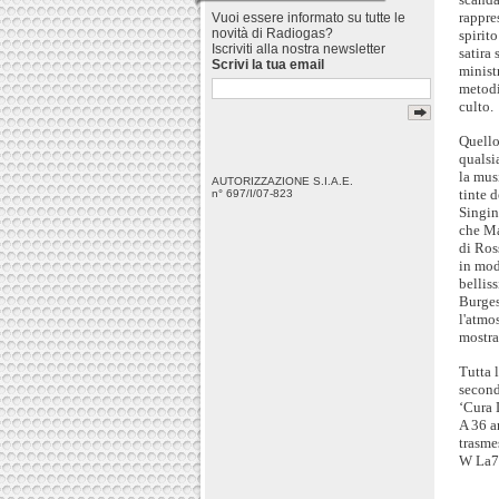
rappre
Vuoi essere informato su tutte le
novità di Radiogas?
spirit
Iscriviti alla nostra newsletter
satira 
Scrivi la tua email
minist
metodi
culto.
Quello
qualsi
la musi
AUTORIZZAZIONE S.I.A.E.
tinte 
n° 697/I/07-823
Singin
che Ma
di Ros
in mod
bellis
Burges
l'atmo
mostra 
Tutta 
second
‘Cura 
A 36 a
trasme
W La7