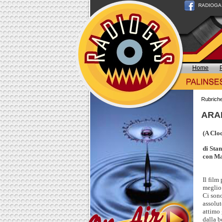
RADIOGAS n
Home
Rubrich
ARA
(A Clo
di Sta
con Ma
Il film
meglio
Ci sono
assolut
attimo 
dalla b