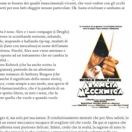
ome se fossero dei quadri rinascimentali viventi, che vuoi vedere con gli occhi
erti per non farti sfuggire nessun particolare. Ok. basta sviolinate e andiamo ai
ria è nota: Alex e i suoi compagni (i Drughi)
rtono in scorribande notturne, rubando,
o, stuprando e ballando tip-tap, strafatti di
iù (latte con mescalina) in nome dell'amata
olenza. Finché, Alex non viene arrestato e
toposto ad un trattamento che ne cambia la
lità...
tro Kubrick (che ha anche scritto la
iatura), partendo da un altrettanto
simo romanzo di Anthony Burgess (che
anche il significato dello strano titolo),
sce, come sempre a suo modo, una specie di
-fantascientifico, che è la parabola di un
 spirito libero, in tutti i sensi, che fa
nte quello che vuole e quando vuole.
io sì, ma solo per sua natura. Il condizionamento mentale che poi Alex subirà, lo
à un essere meccanico incapace di scegliere ciò che vuole. Da qui si capisce che
 affronta temi piuttosto delicati. Infatti, credo che in realtà, la ragione di tutto lo
lo che provocò (e che continua a provocare) non risieda soltanto nella sua