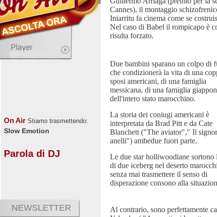
Guillermo Arriaga (premio per la s
Cannes), il montaggio schizofrenico 
Iniarritu fa cinema come se costruis
Nel caso di Babel il rompicapo è cos
risulta forzato.
Due bambini sparano un colpo di f
che condizionerà la vita di una cop
sposi americani, di una famiglia
messicana, di una famiglia giappon
dell'intero stato marocchino.
La storia dei coniugi americani è
On Air
Stiamo trasmettendo:
interpretata da Brad Pitt e da Cate
Slow Emotion
Blanchett ("The aviator"," Il signo
anelli") ambedue fuori parte.
Parola di DJ
Le due star holliwoodiane sortono l
di due iceberg nel deserto marocch
senza mai trasmettere il senso di
disperazione consono alla situazion
NEWSLETTER
Al contrario, sono perfettamente cal