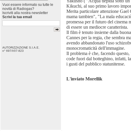
Yakusho ( "Acqua tiepida sotto un 
Vuoi essere informato su tutte le
Kikuchi, al suo primo lavoro impor
novità di Radiogas?
Merita particolare attenzione Gael
Iscriviti alla nostra newsletter
mama tambien", "La mala educaciòn
Scrivi la tua email
promessa per il futuro del cinema m
di essere un mediocre caratterista.
Il film è tenuto insieme dalla buona
Cannes per la regia, che sembra ma
avendo abbandonato l'uso schizofre
monocromaticità dell'immagine.
AUTORIZZAZIONE S.I.A.E.
n° 697/I/07-823
Il problema è che, facendo questo, 
code fuori dal botteghino, infatti, l
i gusti del pubblico statunitense.
L'inviato Morellik