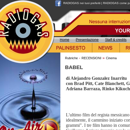
RADIOGAS nei tuoi preferiti
|
RADIOGAS come pag
Home
Presentazione
Staff & credits
-
»
Rubriche
RECENSIONI
Cinema
BABEL
di Alejandro Gonzalez Inarritu
con Brad Pitt, Cate Blanchett, G
Adriana Barraza, Rinko Kikuch
L'ultimo film del regista messican
idealmente, il cammino iniziato c
grammi". I tre film hanno in comune