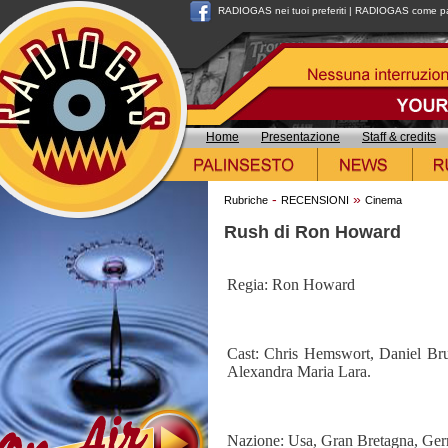
RADIOGAS nei tuoi preferiti
|
RADIOGAS come pag
Home
Presentazione
Staff & credits
-
»
Rubriche
RECENSIONI
Cinema
Rush di Ron Howard
Regia: Ron Howard
Cast: Chris Hemswort, Daniel Bruh
Alexandra Maria Lara.
Nazione: Usa, Gran Bretagna, Ger