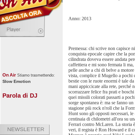
Anno: 2013
Premessa: chi scrive non capisce n
conquista epocale capire che la po
cilindrata doveva essere andata pe
caffettiera e mi sono fermata li ma,
pelle anche a chi di belve a motore 
On Air
vista, complice il Mugello a pochi 
Stiamo trasmettendo:
bestie con le ruote enormi è tale da 
Slow Emotion
mani appiccicate alla rete, perché n
scorrazzare felice fra prati e boschi
Parola di DJ
quei missili colorati passarti a poc
sorge spontanea è: ma se fanno un 
stagione più rock n'roll che la For
Hunt sono gli opposti necessari, le
centinaia di chilometri all'ora su una
Ferrari contro McLaren. La storia è
NEWSLETTER
veri, il regista è Ron Howard e il 