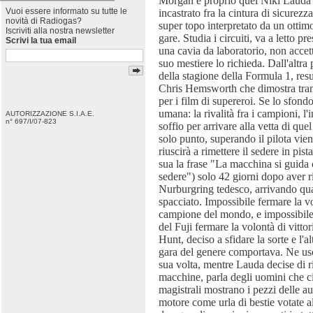
Morgan è proprio quel Niki Lauda c
Vuoi essere informato su tutte le
incastrato fra la cintura di sicurez
novità di Radiogas?
super topo interpretato da un ottimo
Iscriviti alla nostra newsletter
gare. Studia i circuiti, va a letto 
Scrivi la tua email
una cavia da laboratorio, non accetta
suo mestiere lo richieda. Dall'altra
della stagione della Formula 1, re
Chris Hemsworth che dimostra tran
per i film di supereroi. Se lo sfondo 
umana: la rivalità fra i campioni, l'
AUTORIZZAZIONE S.I.A.E.
n° 697/I/07-823
soffio per arrivare alla vetta di q
solo punto, superando il pilota vienn
riuscirà a rimettere il sedere in pis
sua la frase "La macchina si guida c
sedere") solo 42 giorni dopo aver r
Nurburgring tedesco, arrivando qua
spacciato. Impossibile fermare la vo
campione del mondo, e impossibile p
del Fuji fermare la volontà di vitt
Hunt, deciso a sfidare la sorte e l'a
gara del genere comportava. Ne us
sua volta, mentre Lauda decise di ri
macchine, parla degli uomini che c
magistrali mostrano i pezzi delle a
motore come urla di bestie votate alla