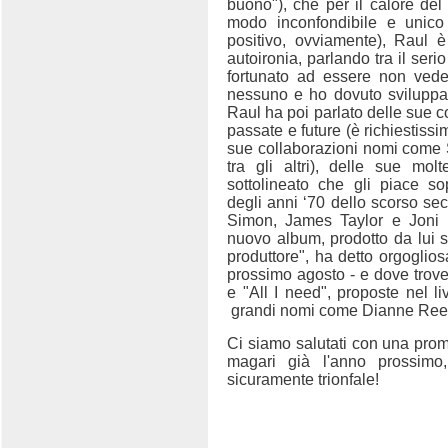
buono"), che per il calore del
modo inconfondibile e unico
positivo, ovviamente), Raul 
autoironia, parlando tra il seri
fortunato ad essere non ved
nessuno e ho dovuto sviluppare 
Raul ha poi parlato delle sue co
passate e future (è richiestiss
sue collaborazioni nomi come
tra gli altri), delle sue mol
sottolineato che gli piace so
degli anni ‘70 dello scorso s
Simon, James Taylor e Joni Mi
nuovo album, prodotto da lui 
produttore", ha detto orgoglio
prossimo agosto - e dove trov
e "All I need", proposte nel l
grandi nomi come Dianne Reeve
Ci siamo salutati con una prome
magari già l'anno prossimo,
sicuramente trionfale!