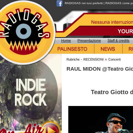
RADIOGAS nei tuoi preferiti
|
RADIOGAS come pag
Home
Presentazione
Staff & credits
-
»
Rubriche
RECENSIONI
Concerti
RAUL MIDON @Teatro Giot
Teatro Giotto 