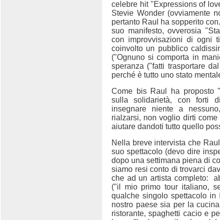
celebre hit "Expressions of lov
Stevie Wonder (ovviamente no
pertanto Raul ha sopperito con...
suo manifesto, ovverosia "St
con improvvisazioni di ogni 
coinvolto un pubblico caldiss
("Ognuno si comporta in mani
speranza ("fatti trasportare dal
perché è tutto uno stato mentale
Come bis Raul ha proposto 
sulla solidarietà, con forti d
insegnare niente a nessuno,
rialzarsi, non voglio dirti come
aiutare dandoti tutto quello pos
Nella breve intervista che Rau
suo spettacolo (devo dire insp
dopo una settimana piena di conc
siamo resi conto di trovarci da
che ad un artista completo:
a
("il mio primo tour italiano, 
qualche singolo spettacolo in I
nostro paese sia per la cucina
ristorante, spaghetti cacio e p