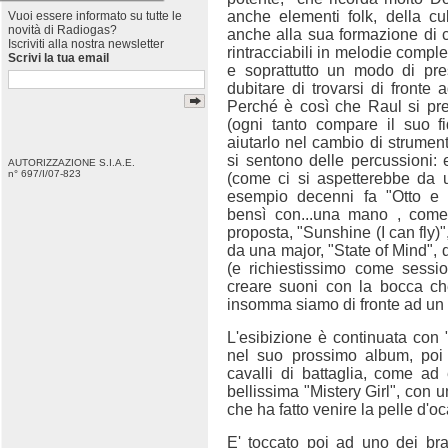
anche elementi folk, della cul
Vuoi essere informato su tutte le
novità di Radiogas?
anche alla sua formazione di ch
Iscriviti alla nostra newsletter
rintracciabili in melodie compl
Scrivi la tua email
e soprattutto un modo di pre
dubitare di trovarsi di fronte 
Perché è così che Raul si p
(ogni tanto compare il suo 
aiutarlo nel cambio di strument
si sentono delle percussioni:
AUTORIZZAZIONE S.I.A.E.
n° 697/I/07-823
(come ci si aspetterebbe da 
esempio decenni fa "Otto e Ba
bensì con...una mano , come
proposta, "Sunshine (I can fly)"
da una major, "State of Mind", 
(e richiestissimo come sessi
creare suoni con la bocca ch
insomma siamo di fronte ad un 
L'esibizione è continuata con
nel suo prossimo album, poi
cavalli di battaglia, come ad
bellissima "Mistery Girl", con u
che ha fatto venire la pelle d'oc
E' toccato poi ad uno dei bra