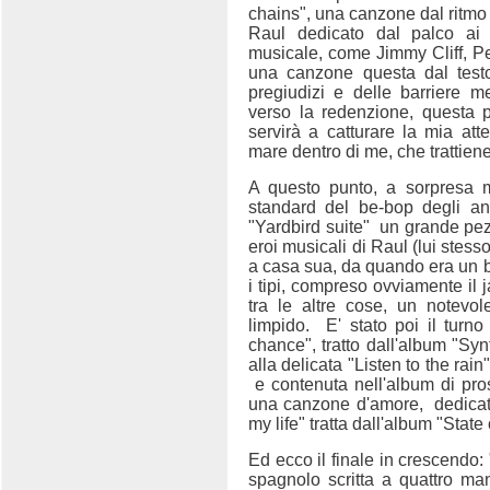
chains", una canzone dal ritm
Raul dedicato dal palco ai 
musicale, come Jimmy Cliff, P
una canzone questa dal testo
pregiudizi e delle barriere m
verso la redenzione, questa 
servirà a catturare la mia atte
mare dentro di me, che trattiene
A questo punto, a sorpresa
standard del be-bop degli an
"Yardbird suite"
un grande pez
eroi musicali di Raul (lui stesso
a casa sua, da quando era un 
i tipi, compreso ovviamente il j
tra le altre cose, un notevo
limpido.
E' stato poi il tur
chance", tratto dall'album "Sy
alla delicata "Listen to the rain
e contenuta nell'album di pros
una canzone d'amore,
dedica
my life" tratta dall'album "State
Ed ecco il finale in crescendo
spagnolo scritta a quattro man