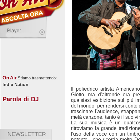
On Air
Stiamo trasmettendo:
Indie Nation
Il poliedrico artista American
Giotto, ma d'altronde era pr
Parola di DJ
qualsiasi esibizione sul più i
del mondo
per rendersi conto
trascinare l'audience, strapp
metà canzone, tanto è il suo vir
La sua musica è un qualcosa 
ritroviamo la grande tradizione
NEWSLETTER
l'uso della voce con un timbr
potente,
che ricorda molto Do