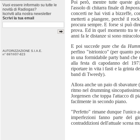
Poi però, mentre tutte queste gius
Vuoi essere informato su tutte le
l'assolo di chitarra finale di
Imposs
novità di Radiogas?
concerti ne hai visti a bizzeffe, c
Iscriviti alla nostra newsletter
Scrivi la tua email
metterti a piangere, perché il rock
procura sempre. E forse si può dire
prova. Ed in quel momento tra te e
anni fa le distanze si sono miracol
E poi succede pure che da
Humm
perfino "istrionico" (per quanto po
AUTORIZZAZIONE S.I.A.E.
n° 697/I/07-823
in una formidabile party band che
alla festa di capodanno del 1971
riportare in vita i fasti e la grinta
band di Tweedy).
Allora anche un paio di sbavature 
ritmo nel drumming sincopatissimo
Jorgensen che toppa l'attacco di p
facilmente in secondo piano.
"Perfetto" rimane dunque l'unico ag
imperfezioni fanno parte del g
contraddizioni dell'attuale scena m