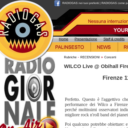
RADIOGAS nei tuoi preferiti
|
RADIOGAS come pag
Home
Presentazione
Staff & credits
-
»
Rubriche
RECENSIONI
Concerti
WILCO Live @ Obihall Fir
Firenze 1
Perfetto. Questo è l'aggettivo c
performance dei Wilco a Firenze.
perché moltissimi osservatori indi
migliore rock n'roll band del pianet
Poi qualcuno potrebbe obiettare: 