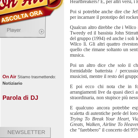
Heartbreakers? E, per altri versi, i
Poi si potrebbe anche dire che Je
per incarnare il prototipo del rocker
Qualcun altro direbbe che i Wilco s
Tweedy ed il bassista John Stirratt
del gruppo (1994) ed anche i soli l
Wilco lì. Gli altri quattro rivest
quello che rimane soltanto un sen
musica.
Poi un altro dice che solo il chi
formidabile batterista / percus
musicisti, mentre il resto del grupp
On Air
Stiamo trasmettendo:
Notiziario
E poi ecco chi nota che in fo
arrangiamenti live da quasi dieci 
Parola di DJ
straordinaria, non stupisce più nes
E qualcuno ancora potrebbe espr
scaletta di autentiche perle del lo
Trying To Break Your Heart, Vi
Greats, Walken, Airline To Heaven
che "farebbero" il concerto del 95
NEWSLETTER