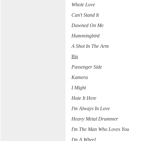
Whole Love
Can't Stand It
Dawned On Me
Hummingbird
A Shot In The Arm
Bis
Passenger Side
Kamera
I Might
Hate It Here
I'm Always In Love
Heavy Metal Drummer
I'm The Man Who Loves You
I'm A Wheel