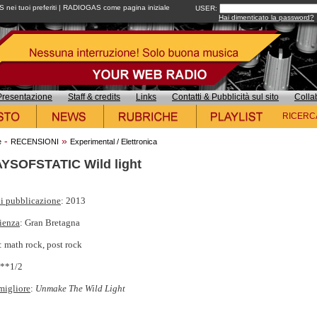
ei tuoi preferiti
|
RADIOGAS come pagina iniziale
USER:
Hai dimenticato la password?
Presentazione
Staff & credits
Links
Contatti & Pubblicità sul sito
Colla
RICERC
-
»
e
RECENSIONI
Experimental / Elettronica
YSOFSTATIC Wild light
i pubblicazione
: 2013
ienza
: Gran Bretagna
: math rock, post rock
***1/2
migliore
:
Unmake The Wild Light