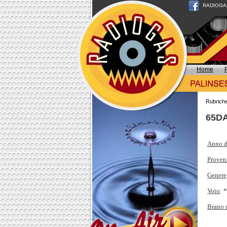
RADIOGAS n
Home
Rubrich
65DA
Anno d
Proven
Genere
Voto
: 
Brano 