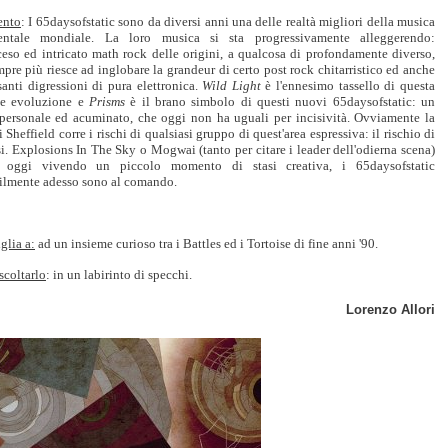
nto
: I 65daysofstatic sono da diversi anni una delle realtà migliori della musica
entale mondiale. La loro musica si sta progressivamente alleggerendo:
ceso ed intricato math rock delle origini, a qualcosa di profondamente diverso,
pre più riesce ad inglobare la grandeur di certo post rock chitarristico ed anche
santi digressioni di pura elettronica.
Wild Light
è l'ennesimo tassello di questa
le evoluzione e
Prisms
è il brano simbolo di questi nuovi 65daysofstatic: un
personale ed acuminato, che oggi non ha uguali per incisività. Ovviamente la
 Sheffield corre i rischi di qualsiasi gruppo di quest'area espressiva: il rischio di
si. Explosions In The Sky o Mogwai (tanto per citare i leader dell'odierna scena)
 oggi vivendo un piccolo momento di stasi creativa, i 65daysofstatic
ilmente adesso sono al comando.
glia a:
ad un insieme curioso tra i Battles ed i Tortoise di fine anni '90.
scoltarlo
: in un labirinto di specchi.
Lorenzo Allori