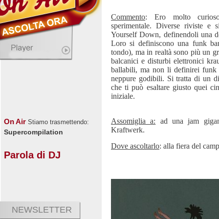
Commento
: Ero molto curios
sperimentale. Diverse riviste e s
Yourself Down, definendoli una del
Loro si definiscono una funk ba
tondo), ma in realtà sono più un gr
balcanici e disturbi elettronici k
ballabili, ma non li definirei funk
neppure godibili. Si tratta di un d
che ti può esaltare giusto quei ci
iniziale.
Assomiglia a:
ad una jam gigant
On Air
Stiamo trasmettendo:
Kraftwerk.
Supercompilation
Dove ascoltarlo
: alla fiera del camp
Parola di DJ
NEWSLETTER