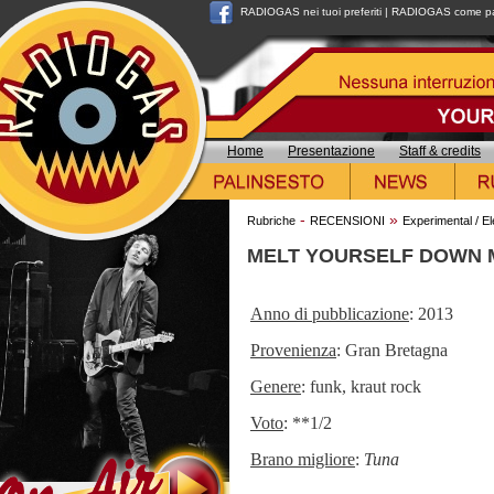
RADIOGAS nei tuoi preferiti
|
RADIOGAS come pag
Home
Presentazione
Staff & credits
-
»
Rubriche
RECENSIONI
Experimental / El
MELT YOURSELF DOWN Me
Anno di pubblicazione
: 2013
Provenienza
: Gran Bretagna
Genere
: funk, kraut rock
Voto
: **1/2
Brano migliore
:
Tuna