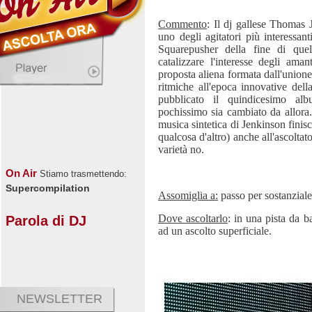
Commento
: Il dj gallese Thomas 
uno degli agitatori più interessant
Squarepusher della fine di que
catalizzare l'interesse degli am
proposta aliena formata dall'union
ritmiche all'epoca innovative del
pubblicato il quindicesimo a
pochissimo sia cambiato da allora.
musica sintetica di Jenkinson finisc
qualcosa d'altro) anche all'ascoltat
varietà no.
On Air
Stiamo trasmettendo:
Supercompilation
Assomiglia a:
passo per sostanzial
Dove ascoltarlo
: in una pista da 
Parola di DJ
ad un ascolto superficiale.
NEWSLETTER