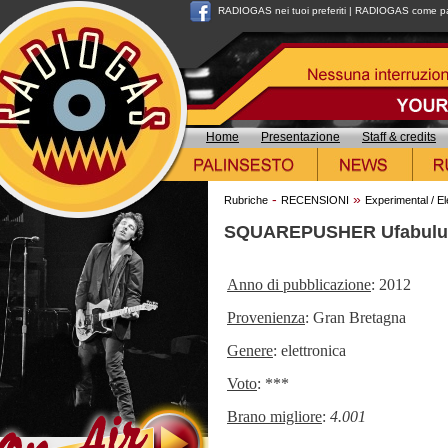
RADIOGAS nei tuoi preferiti
|
RADIOGAS come pag
Home
Presentazione
Staff & credits
-
»
Rubriche
RECENSIONI
Experimental / El
SQUAREPUSHER Ufabul
Anno di pubblicazione
: 2012
Provenienza
: Gran Bretagna
Genere
: elettronica
Voto
: ***
Brano migliore
:
4.001