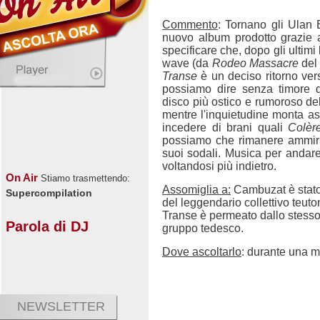
Commento
: Tornano gli Ulan
nuovo album prodotto grazie a
specificare che, dopo gli ultimi
wave (da
Rodeo Massacre
del 
Transe
è un deciso ritorno ver
possiamo dire senza timore d
disco più ostico e rumoroso del
mentre l'inquietudine monta a
incedere di brani quali
Colèr
possiamo che rimanere ammira
suoi sodali. Musica per andare o
voltandosi più indietro.
On Air
Stiamo trasmettendo:
Assomiglia a:
Cambuzat è stato
Supercompilation
del leggendario collettivo teut
Transe è permeato dallo stesso 
Parola di DJ
gruppo tedesco.
Dove ascoltarlo
: durante una m
NEWSLETTER