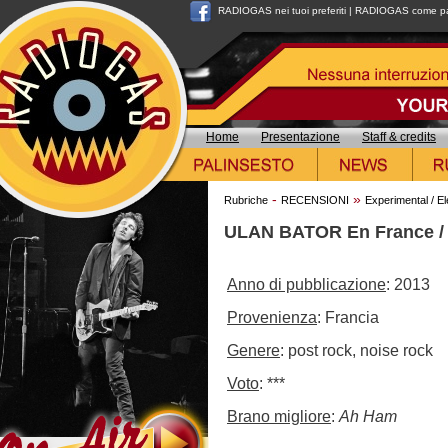
RADIOGAS nei tuoi preferiti
|
RADIOGAS come pag
Home
Presentazione
Staff & credits
-
»
Rubriche
RECENSIONI
Experimental / El
ULAN BATOR En France / 
Anno di pubblicazione
: 2013
Provenienza
: Francia
Genere
: post rock, noise rock
Voto
: ***
Brano migliore
:
Ah Ham