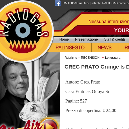
RADIOGAS nei tuoi preferiti
|
RADIOGAS come pag
Home
Presentazione
Staff & credits
-
»
Rubriche
RECENSIONI
Letteratura
GREG PRATO Grunge Is Dea
Autore: Greg Prato
Casa Editrice: Odoya Srl
Pagine: 527
Prezzo di copertina: € 24,00