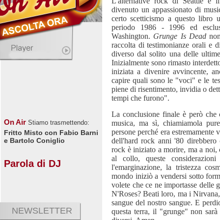
L'alternative rock di Seattle è 
divenuto un appassionato di musi
certo scetticismo a questo libro u
periodo 1986 - 1996 ed esclus
Washington.
Grunge Is Dead
non
raccolta di testimonianze orali e 
diverso dal solito una delle ultim
Inizialmente sono rimasto interdett
iniziata a divenire avvincente, an
capire quali sono le "voci" e le t
piene di risentimento, invidia o det
tempi che furono".
La conclusione finale è però che 
On Air
musica, ma sì, chiamiamola pure 
Stiamo trasmettendo:
persone perché era estremamente ver
Fritto Misto con Fabio Barni
dell'hard rock anni '80 direbbero 
e Bartolo Coniglio
rock è iniziato a morire, ma a noi,
al collo, queste considerazion
Parola di DJ
l'emarginazione, la tristezza cosm
mondo iniziò a vendersi sotto for
volete che ce ne importasse delle 
N'Roses? Beati loro, ma i Nirvana,
sangue del nostro sangue. E perdi
NEWSLETTER
questa terra, il "grunge" non sar