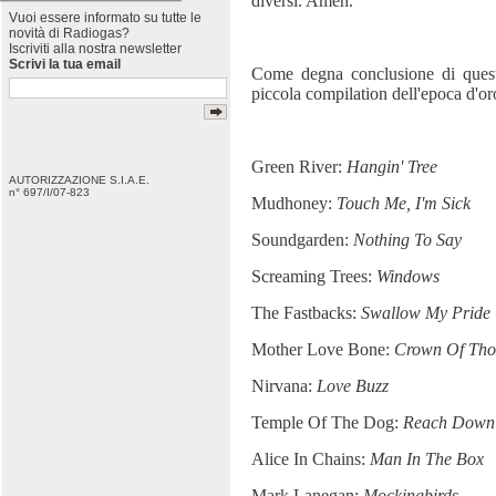
diversi. Amen.
Vuoi essere informato su tutte le
novità di Radiogas?
Iscriviti alla nostra newsletter
Scrivi la tua email
Come degna conclusione di quest
piccola compilation dell'epoca d'oro
Green River
:
Hangin' Tree
AUTORIZZAZIONE S.I.A.E.
n° 697/I/07-823
Mudhoney:
Touch Me, I'm Sick
Soundgarden:
Nothing To Say
Screaming Trees:
Windows
The Fastbacks:
Swallow My Pride
Mother Love Bone:
Crown Of Tho
Nirvana:
Love Buzz
Temple
Of The Dog:
Reach Down
Alice
In Chains:
Man In The Box
Mark Lanegan:
Mockingbirds