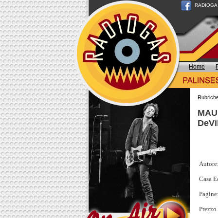
RADIOGAS n
Home
Rubrich
MAUR
DeVi
Autore
Casa Ed
Pagine
Prezzo 