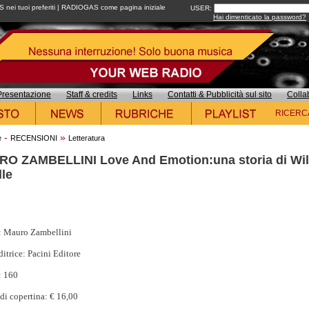
ei tuoi preferiti
|
RADIOGAS come pagina iniziale
USER:
Hai dimenticato la password?
Presentazione
Staff & credits
Links
Contatti & Pubblicità sul sito
Colla
RICERC
-
»
e
RECENSIONI
Letteratura
O ZAMBELLINI Love And Emotion:una storia di Wil
lle
: Mauro Zambellini
itrice: Pacini Editore
: 160
di copertina: € 16,00