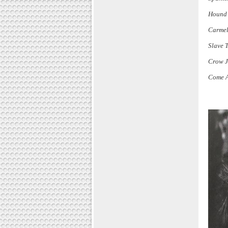
Hound
Carmel
Slave 
Crow J
Come A 