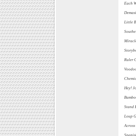
Each W
Demas
Little B
Southe
Miracl
Storyb
Ruler 
Voodo
Chemic
Hey! J
Bambo
Stand
Loup G
Across
Spanis