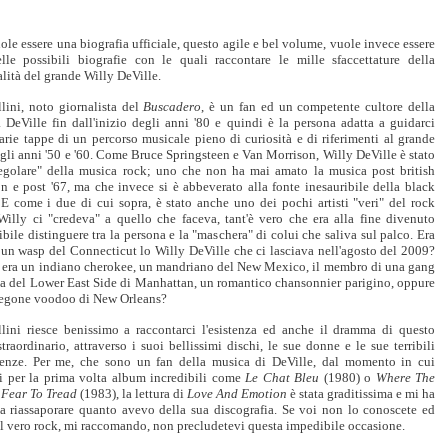
le essere una biografia ufficiale, questo agile e bel volume, vuole invece essere
lle possibili biografie con le quali raccontare le mille sfaccettature della
lità del grande Willy DeVille.
lini, noto giornalista del
Buscadero
, è un fan ed un competente cultore della
 DeVille fin dall'inizio degli anni '80 e quindi è la persona adatta a guidarci
arie tappe di un percorso musicale pieno di curiosità e di riferimenti al grande
gli anni '50 e '60. Come Bruce Springsteen e Van Morrison, Willy DeVille è stato
regolare" della musica rock; uno che non ha mai amato la musica post british
n e post '67, ma che invece si è abbeverato alla fonte inesauribile della black
 E come i due di cui sopra, è stato anche uno dei pochi artisti "veri" del rock
 Willy ci "credeva" a quello che faceva, tant'è vero che era alla fine divenuto
bile distinguere tra la persona e la "maschera" di colui che saliva sul palco. Era
 un wasp del Connecticut lo Willy DeVille che ci lasciava nell'agosto del 2009?
e era un indiano cherokee, un mandriano del New Mexico, il membro di una gang
ca del Lower East Side di Manhattan, un romantico chansonnier parigino, oppure
regone voodoo di New Orleans?
lini riesce benissimo a raccontarci l'esistenza ed anche il dramma di questo
raordinario, attraverso i suoi bellissimi dischi, le sue donne e le sue terribili
enze. Per me, che sono un fan della musica di DeVille, dal momento in cui
ai per la prima volta album incredibili come
Le Chat Bleu
(1980) o
Where The
 Fear To Tread
(1983), la lettura di
Love And Emotion
è stata graditissima e mi ha
 a riassaporare quanto avevo della sua discografia. Se voi non lo conoscete ed
l vero rock, mi raccomando, non precludetevi questa impedibile occasione.