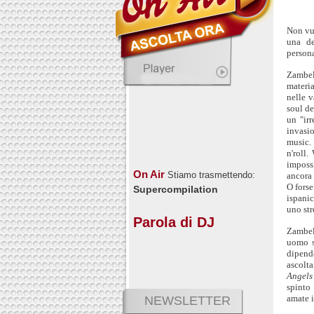
Non vuo
una de
persona
Zambel
materia
nelle v
soul de
un "ir
invasio
music.
n'roll.
impossi
On Air
Stiamo trasmettendo:
ancora
O fors
Supercompilation
ispani
uno st
Parola di DJ
Zambel
uomo st
dipend
ascolt
Angels
spinto
amate i
NEWSLETTER