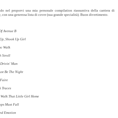
do nel proporvi una mia personale compilation riassuntiva della carriera di
, con una generosa lista di cover (sua grande specialità). Buon divertimento.
Of Avenue B
Up, Shook Up Girl
ac Walk
 Stroll
 Drivin' Man
ust Be The Night
 Faire
k Traces
 Walk That Little Girl Home
ops Must Fall
nd Emotion