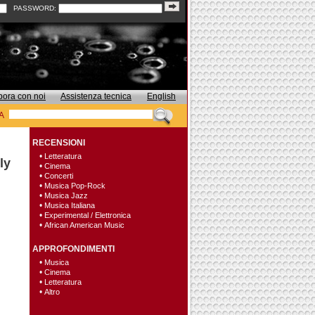
PASSWORD:
bora con noi
Assistenza tecnica
English
A
RECENSIONI
•
Letteratura
ly
•
Cinema
•
Concerti
•
Musica Pop-Rock
•
Musica Jazz
•
Musica Italiana
•
Experimental / Elettronica
•
African American Music
APPROFONDIMENTI
•
Musica
•
Cinema
•
Letteratura
•
Altro