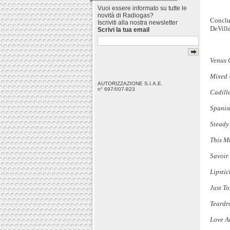
Vuoi essere informato su tutte le
novità di Radiogas?
Conclu
Iscriviti alla nostra newsletter
DeVille
Scrivi la tua email
Venus 
Mixed 
AUTORIZZAZIONE S.I.A.E.
n° 697/I/07-823
Cadill
Spanish
Steady
This M
Savoir
Lipstic
Just To
Teardr
Love A