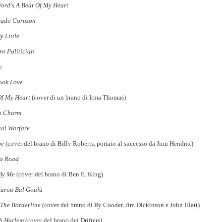
ord's A Beat Of My Heart
iado Corazon
y Little
rn Politician
e
ook Love
Of My Heart
(cover di un brano di Irma Thomas)
o Charm
al Warfare
oe
(cover del brano di Billy Roberts, portato al successo da Jimi Hendrix)
o Road
 By Me
(cover del brano di Ben E. King)
arou Bal Goulà
 The Borderline
(cover del brano di Ry Cooder, Jim Dickinson e John Hiatt)
h Harlem
(cover del brano dei Drifters)