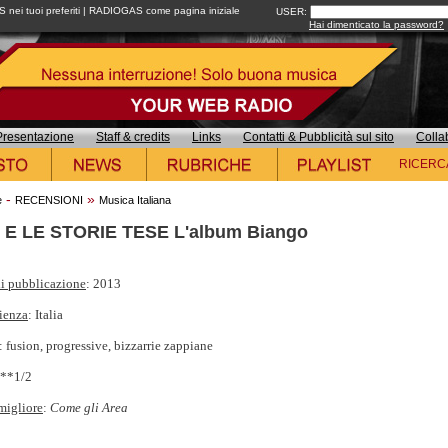
ei tuoi preferiti
|
RADIOGAS come pagina iniziale
USER:
Hai dimenticato la password?
Presentazione
Staff & credits
Links
Contatti & Pubblicità sul sito
Colla
RICERC
-
»
e
RECENSIONI
Musica Italiana
 E LE STORIE TESE L'album Biango
i pubblicazione
: 2013
ienza
: Italia
: fusion, progressive, bizzarrie zappiane
***1/2
migliore
:
Come gli Area