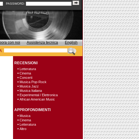
PASSWORD:
bora con noi
Assistenza tecnica
English
A
RECENSIONI
•
Letteratura
•
Cinema
•
Concerti
•
Musica Pop-Rock
•
Musica Jazz
•
Musica Italiana
•
Experimental / Elettronica
•
African American Music
APPROFONDIMENTI
•
Musica
•
Cinema
•
Letteratura
•
Altro