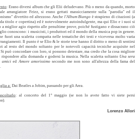
nto
: Erano diversi album che gli Elii deludevano. Più o meno da quando, morto
iale arrangiatore Feiez, si erano gettati massicciamente sulla "parodia" ed il
ionismo" divertito ed altezzoso. Anche
l'Album Biango
è strapieno di citazioni (a
 da titolo e copertina) ed è notevolmente autoindulgente, ma qui Elio e i suoi si
 a miglior agio rispetto alle penultime prove, poiché fustigano e dissacrano ciò
lio conoscono: i musicisti, i produttori ed il mondo della musica pop in genere.
e fuori una scaletta compatta nelle tematiche dei testi e viceversa molto varia
rrangiamenti. Il punto è se Elio & le storie tese hanno il diritto o meno di sentirsi
ori al resto del mondo soltanto per le notevoli capacità tecniche acquisite nel
Si può concordare con loro, si possono detestare, ma credo che la cosa migliore
n rispondere alla domanda e godersi la musica. Nella scaletta soltanto
Una sera
i amici
ed
Amore amorissimo
secondo me non sono all'altezza della fama del
.
glia a:
Dai Beatles a Jobim, passando per gli Area.
scoltarlo
: al concerto del 1° maggio (se non lo avete fatto vi siete persi
a).
Lorenzo Allori