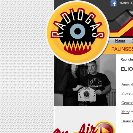
RADIOGAS n
Home
Rubrich
ELIO
Anno d
Proven
Genere
Voto
: 
Brano 