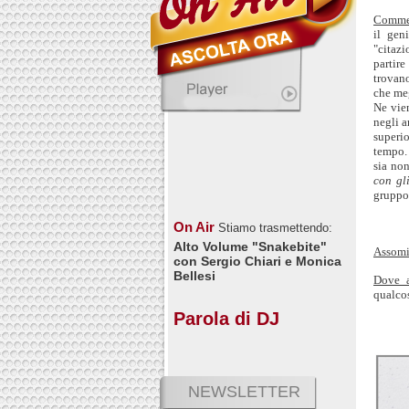
Comme
il gen
"citaz
partire
trovano
che meg
Ne vien
negli a
superi
tempo. 
sia no
con gl
gruppo
On Air
Stiamo trasmettendo:
Alto Volume "Snakebite"
Assomi
con Sergio Chiari e Monica
Bellesi
Dove a
qualcos
Parola di DJ
NEWSLETTER