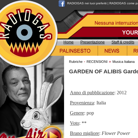
RADIOGAS nei tuoi preferiti
|
RADIOGAS come pag
Home
Presentazione
Staff & credits
-
»
Rubriche
RECENSIONI
Musica Italiana
GARDEN OF ALIBIS Garden
Anno di pubblicazione
: 2012
Provenienza
: Italia
Genere
: pop
Voto
: **
Brano migliore
:
Flower Power