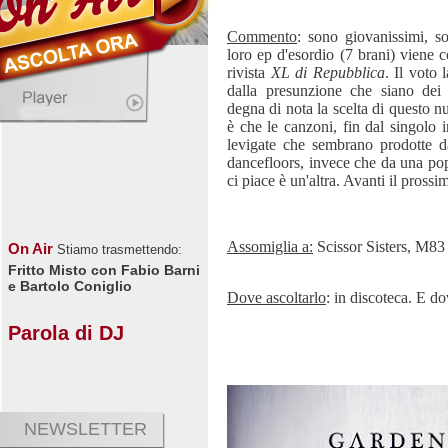
Commento
: sono giovanissimi, s
loro ep d'esordio (7 brani) viene 
rivista
XL di Repubblica
. Il voto 
dalla presunzione che siano dei
degna di nota la scelta di questo n
è che le canzoni, fin dal singolo 
levigate che sembrano prodotte d
dancefloors, invece che da una po
ci piace è un'altra. Avanti il prossi
Assomiglia a:
Scissor Sisters, M83
On Air
Stiamo trasmettendo:
Fritto Misto con Fabio Barni
e Bartolo Coniglio
Dove ascoltarlo
: in discoteca. E do
Parola di DJ
NEWSLETTER