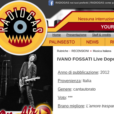
RADIOGAS nei tuoi preferiti
|
RADIOGAS come pag
Home
Presentazione
Staff & credits
-
»
Rubriche
RECENSIONI
Musica Italiana
IVANO FOSSATI Live Dopo
Anno di pubblicazione
: 2012
Provenienza
: Italia
Genere
: cantautorato
Voto
: ***
Brano migliore
:
L'amore traspa