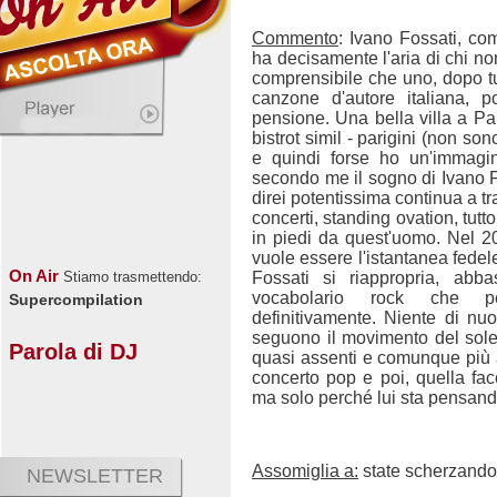
Commento
: Ivano Fossati, co
ha decisamente l'aria di chi 
comprensibile che uno, dopo tutt
canzone d'autore italiana, p
pensione. Una bella villa a Pa
bistrot simil - parigini (non son
e quindi forse ho un'immagin
secondo me il sogno di Ivano Fo
direi potentissima continua a tra
concerti, standing ovation, tutt
in piedi da quest'uomo. Nel 2
vuole essere l'istantanea fedele
On Air
Fossati si riappropria, abb
Stiamo trasmettendo:
vocabolario rock che p
Supercompilation
definitivamente. Niente di 
seguono il movimento del sole 
Parola di DJ
quasi assenti e comunque più 
concerto pop e poi, quella fac
ma solo perché lui sta pensand
Assomiglia a:
state scherzando
NEWSLETTER