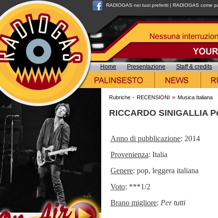
RADIOGAS nei tuoi preferiti
|
RADIOGAS come pag
Home
Presentazione
Staff & credits
-
»
Rubriche
RECENSIONI
Musica Italiana
RICCARDO SINIGALLIA Per
Anno di pubblicazione
: 2014
Provenienza
: Italia
Genere
: pop, leggera italiana
Voto
: ***1/2
Brano migliore
:
Per tutti