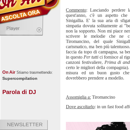
Commento
: Lasciando perdere 
quest'anno, c'è un aspetto che
Sinigallia. E' la sua aria di sfiga
simpatia dovuta solitamente ai "be
non la sopporto. Non mi piace nem
scrivere le melodie che ne ce
Tiromancino, del quale Siniga
carismatico, ma ben più talentuoso
faccia da topo di campagna, sa be
in questo
Per tutti
ci fornisce al ri
canzoni festivaliere,
Prima di and
certo le migliori della compagnia)
On Air
misura ed un buon gusto che m
Stiamo trasmettendo:
dovrebbero prendere a modello.
Supercompilation
Parola di DJ
Assomiglia a:
Tiromancino
Dove ascoltarlo
: in un fast food aff
NEWSLETTER