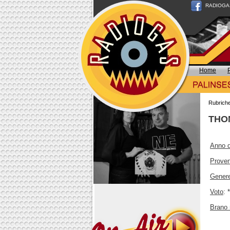
RADIOGAS n
Home
Rubrich
THON
Anno d
Prove
Gener
Voto
: 
Brano 