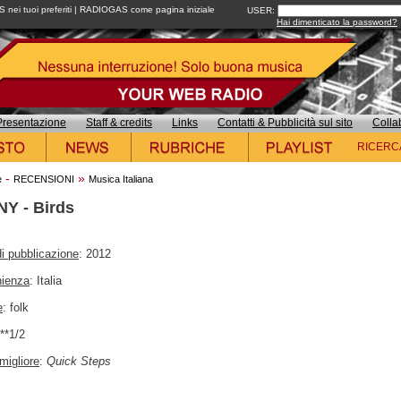
ei tuoi preferiti
|
RADIOGAS come pagina iniziale
USER:
Hai dimenticato la password?
Presentazione
Staff & credits
Links
Contatti & Pubblicità sul sito
Colla
RICERC
-
»
e
RECENSIONI
Musica Italiana
Y - Birds
i pubblicazione
: 2012
nienza
: Italia
e
: folk
***1/2
migliore
:
Quick Steps