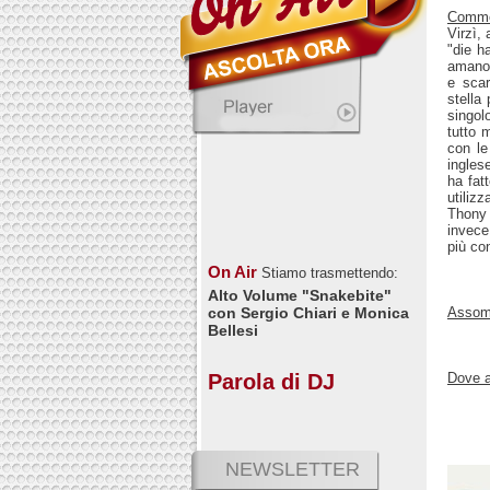
Comm
Virzì,
"die h
amano 
e scar
stella
singo
tutto 
con le
ingles
ha fatt
utiliz
Thony 
invece
più co
On Air
Stiamo trasmettendo:
Alto Volume "Snakebite"
Assomi
con Sergio Chiari e Monica
Bellesi
Dove a
Parola di DJ
NEWSLETTER