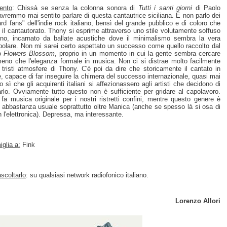
ento
: Chissà se senza la colonna sonora di
Tutti i santi giorni
di Paolo
 avremmo mai sentito parlare di questa cantautrice siciliana. E non parlo dei
ard fans" dell'indie rock italiano, bensì del grande pubblico e di coloro che
il cantautorato. Thony si esprime attraverso uno stile volutamente soffuso
no, incarnato da ballate acustiche dove il minimalismo sembra la vera
 polare. Non mi sarei certo aspettato un successo come quello raccolto dal
lo
Flowers Blossom
, proprio in un momento in cui la gente sembra cercare
meno che l'eleganza formale in musica. Non ci si distrae molto facilmente
 tristi atmosfere di Thony. C'è poi da dire che storicamente il cantato in
e, capace di far inseguire la chimera del successo internazionale, quasi mai
o sì che gli acquirenti italiani si affezionassero agli artisti che decidono di
zarlo. Ovviamente tutto questo non è sufficiente per gridare al capolavoro.
fa musica originale per i nostri ristretti confini, mentre questo genere è
 abbastanza usuale soprattutto oltre Manica (anche se spesso là si osa di
n l'elettronica). Depressa, ma interessante.
glia a:
Fink
scoltarlo
: su qualsiasi network radiofonico italiano.
Lorenzo Allori