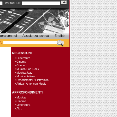
PASSWORD:
bora con noi
Assistenza tecnica
English
A
RECENSIONI
•
Letteratura
•
Cinema
•
Concerti
•
Musica Pop-Rock
•
Musica Jazz
•
Musica Italiana
•
Experimental / Elettronica
•
African American Music
APPROFONDIMENTI
•
Musica
•
Cinema
•
Letteratura
•
Altro