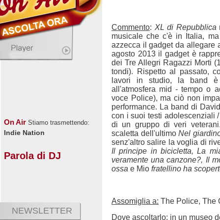
Commento
:
XL di Repubblica
n
musicale che c'è in Italia, m
azzecca il gadget da allegare ai
agosto 2013 il gadget è rappre
dei Tre Allegri Ragazzi Morti (1
tondi). Rispetto al passato, c
lavori in studio, la band
all'atmosfera mid - tempo o add
voce Police), ma ciò non impa
performance. La band di Davide
con i suoi testi adolescenziali /
On Air
Stiamo trasmettendo:
di un gruppo di veri veteran
Indie Nation
scaletta dell'ultimo
Nel giardin
senz'altro salire la voglia di ri
Il principe in bicicletta, La 
Parola di DJ
veramente una canzone?, Il mo
ossa
e Mio
fratellino ha scoperto
Assomiglia a:
The Police, The 
NEWSLETTER
Dove ascoltarlo
: in un museo d