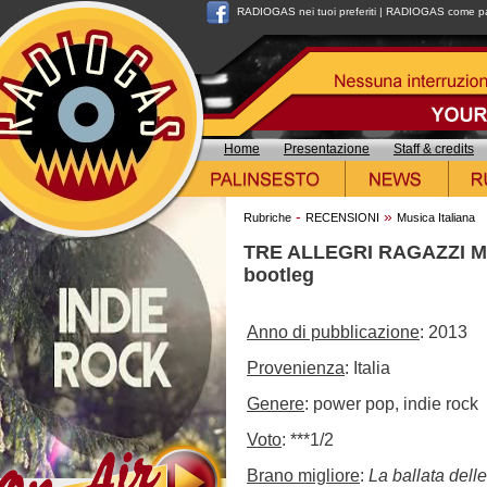
RADIOGAS nei tuoi preferiti
|
RADIOGAS come pag
Home
Presentazione
Staff & credits
-
»
Rubriche
RECENSIONI
Musica Italiana
TRE ALLEGRI RAGAZZI MORT
bootleg
Anno di pubblicazione
: 2013
Provenienza
: Italia
Genere
: power pop, indie rock
Voto
: ***1/2
Brano migliore
:
La ballata dell