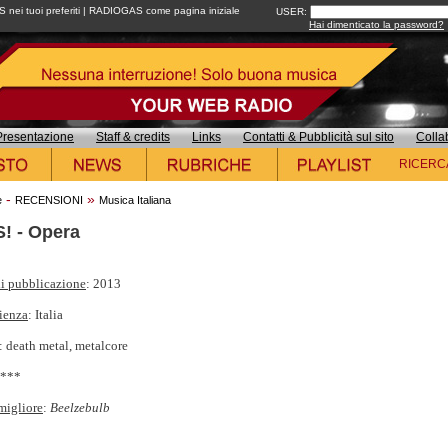
ei tuoi preferiti
|
RADIOGAS come pagina iniziale
USER:
Hai dimenticato la password?
Presentazione
Staff & credits
Links
Contatti & Pubblicità sul sito
Colla
RICERC
-
»
e
RECENSIONI
Musica Italiana
! - Opera
i pubblicazione
: 2013
ienza
: Italia
: death metal, metalcore
****
migliore
:
Beelzebulb