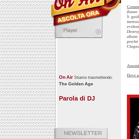
Comme
(basso 
li gui
metton
evident
Destro
album 
perché
Chapea
Assomi
Dove a
On Air
Stiamo trasmettendo:
The Golden Age
Parola di DJ
NEWSLETTER