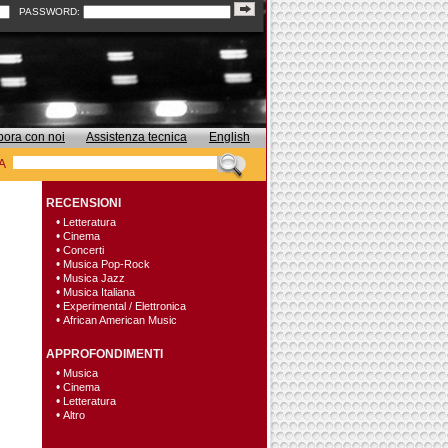
PASSWORD:
bora con noi
Assistenza tecnica
English
A
RECENSIONI
•
Letteratura
•
Cinema
•
Concerti
•
Musica Pop-Rock
•
Musica Jazz
•
Musica Italiana
•
Experimental / Elettronica
•
African American Music
APPROFONDIMENTI
•
Musica
•
Cinema
•
Letteratura
•
Altro