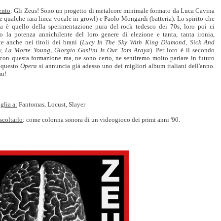
nto
: Gli Zeus! Sono un progetto di metalcore minimale formato da Luca Cavina
e qualche rara linea vocale in growl) e Paolo Mongardi (batteria). Lo spirito che
da è quello della sperimentazione pura del rock tedesco dei 70s, loro poi ci
o la potenza annichilente del loro genere di elezione e tanta, tanta ironia,
e anche nei titoli dei brani (
Lucy In The Sky With King Diamond, Sick And
y, La Morte Young, Giorgio Gaslini Is Our Tom Araya
). Per loro è il secondo
con questa formazione ma, ne sono certo, ne sentiremo molto parlare in futuro
 questo
Opera
si annuncia già adesso uno dei migliori album italiani dell'anno.
u!
glia a:
Fantomas, Locust, Slayer
scoltarlo
: come colonna sonora di un videogioco dei primi anni '90.