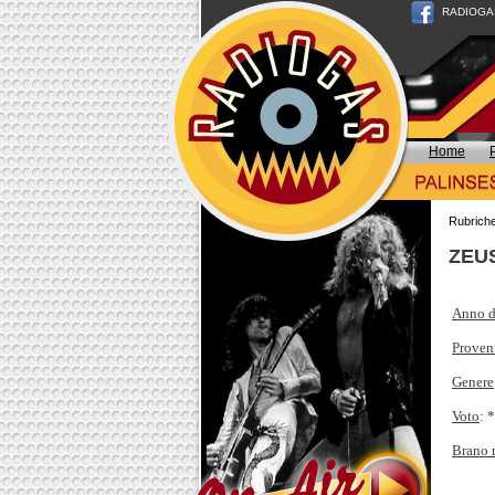
RADIOGAS n
Home
Rubrich
ZEUS
Anno d
Proven
Genere
Voto
: 
Brano 