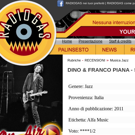
RADIOGAS nei tuoi preferiti
|
RADIOGAS come pag
Home
Presentazione
Staff & credits
-
»
Rubriche
RECENSIONI
Musica Jazz
DINO & FRANCO PIANA - 
Genere: Jazz
Provenienza: Italia
Anno di pubblicazione: 2011
Etichetta: Alfa Music
Voto: ****1/2