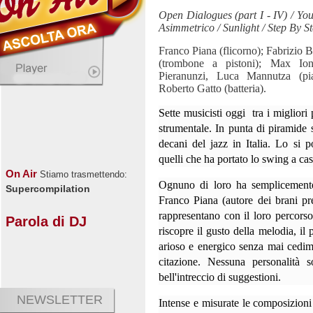
Open Dialogues (part I - IV) / Yo
Asimmetrico / Sunlight / Step By St
Franco Piana (flicorno); Fabrizio 
(trombone a pistoni); Max Ion
Pieranunzi, Luca Mannutza (pia
Roberto Gatto (batteria).
Sette musicisti oggi
tra i migliori 
strumentale. In punta di piramide 
decani del jazz in Italia. Lo si p
quelli che ha portato lo swing a cas
On Air
Stiamo trasmettendo:
Ognuno di loro ha semplicemente
Supercompilation
Franco Piana (autore dei brani pre
rappresentano con il loro percorso
Parola di DJ
riscopre il gusto della melodia, il 
arioso e energico senza mai cedime
citazione. Nessuna personalità s
bell'intreccio di suggestioni.
NEWSLETTER
Intense e misurate le composizion