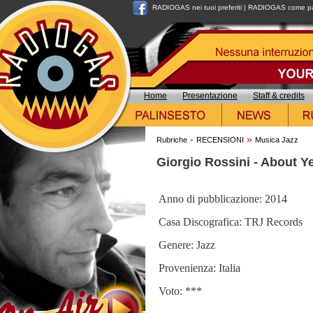
RADIOGAS nei tuoi preferiti
|
RADIOGAS come pag
Home
Presentazione
Staff & credits
-
»
Rubriche
RECENSIONI
Musica Jazz
Giorgio Rossini - About Y
Anno di pubblicazione: 2014
Casa Discografica: TRJ Records
Genere: Jazz
Provenienza: Italia
Voto: ***