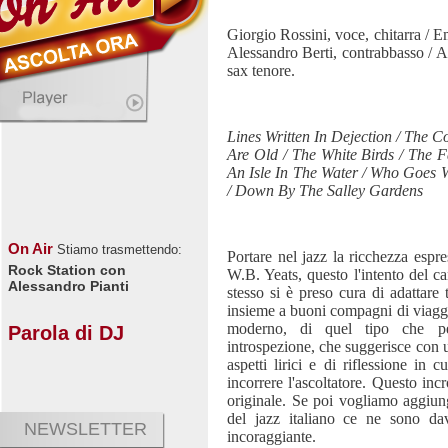
Giorgio Rossini, voce, chitarra / Em
Alessandro Berti, contrabbasso / A
sax tenore.
Lines Written In Dejection / The
Are Old / The White Birds / The F
An Isle In The Water / Who Goes Wi
/ Down By The Salley Gardens
On Air
Stiamo trasmettendo:
Portare nel jazz la ricchezza espr
Rock Station con
W.B. Yeats, questo l'intento del ca
Alessandro Pianti
stesso si è preso cura di adattare
insieme a buoni compagni di viaggio
moderno, di quel tipo che pe
Parola di DJ
introspezione, che suggerisce con u
aspetti lirici e di riflessione in 
incorrere l'ascoltatore. Questo inc
originale. Se poi vogliamo aggiun
del jazz italiano ce ne sono dav
NEWSLETTER
incoraggiante.