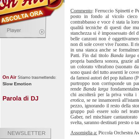
Commento
: Ferruccio Spinetti e 
posto in fondo al vicolo cieco
contrabbasso e voce è stata la loro
qualità tecniche di questi due mu
stanchezza si è impossessato del d
belle canzoni non è oggettivamente
non di sole cover vive l'uomo. Il r
in una stanca anche se formalment
Patti. Fin dal titolo
Banda larga
e
propria bandiera sonora, grazie a
un colorato vibrafono (suonato da
sono quasi del tutto assenti le cover
On Air
da famosi autori del pop italiano (
Stiamo trasmettendo:
purtroppo non corrisponde un pari 
Slow Emotion
rende
Banda larga
fondamentalmen
chi ascolterà per la priva volta
Parola di DJ
erotica
, se ne innamorerà all'istan
pezzo, ignorando il resto della sto
gruppo può essere solo nel teatro
Gaber, nel mischiare cantautorato
svelta, saranno destinati presto o ta
Assomiglia a:
Piccola Orchestra Av
NEWSLETTER