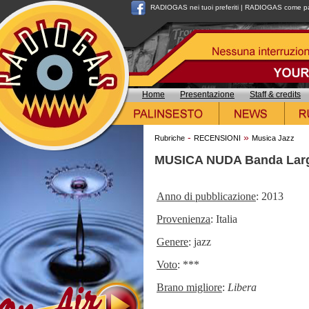
RADIOGAS nei tuoi preferiti
|
RADIOGAS come pag
Home
Presentazione
Staff & credits
-
»
Rubriche
RECENSIONI
Musica Jazz
MUSICA NUDA Banda Lar
Anno di pubblicazione
: 2013
Provenienza
: Italia
Genere
: jazz
Voto
: ***
Brano migliore
:
Libera