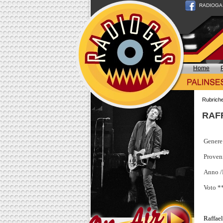
RADIOGAS n
Home
Rubrich
RAFF
Genere
Proveni
Anno /
Voto *
Raffae