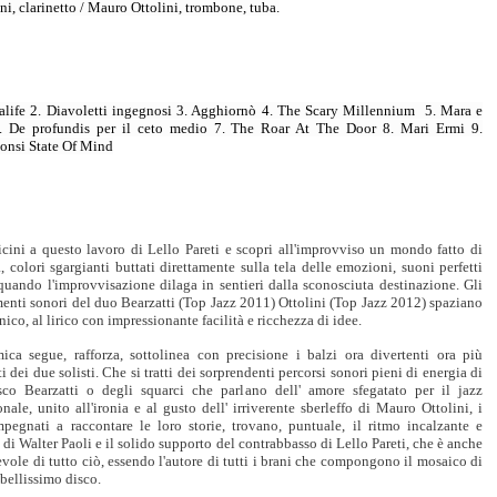
ni, clarinetto / Mauro Ottolini, trombone, tuba.
talife 2. Diavoletti ingegnosi 3. Agghiornò 4. The Scary Millennium
5. Mara e
 De profundis per il ceto medio 7. The Roar At The Door 8. Mari Ermi 9.
onsi State Of Mind
icini a questo lavoro di Lello Pareti e scopri all'improvviso un mondo fatto di
, colori sgargianti buttati direttamente sulla tela delle emozioni, suoni perfetti
quando l'improvvisazione dilaga in sentieri dalla sconosciuta destinazione. Gli
enti sonori del duo Bearzatti (Top Jazz 2011) Ottolini (Top Jazz 2012) spaziano
onico, al lirico con impressionante facilità e ricchezza di idee.
mica segue, rafforza, sottolinea con precisione i balzi ora divertenti ora più
i dei due solisti. Che si tratti dei sorprendenti percorsi sonori pieni di energia di
sco Bearzatti o degli squarci che parlano dell' amore sfegatato per il jazz
onale, unito all'ironia e al gusto dell' irriverente sberleffo di Mauro Ottolini, i
mpegnati a raccontare le loro storie, trovano, puntuale, il ritmo incalzante e
 di Walter Paoli e il solido supporto del contrabbasso di Lello Pareti, che è anche
evole di tutto ciò, essendo l'autore di tutti i brani che compongono il mosaico di
bellissimo disco.