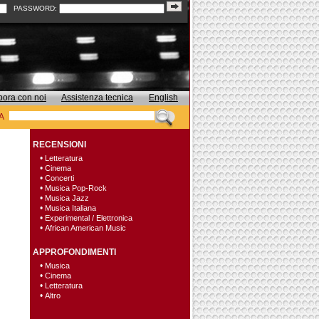
PASSWORD:
bora con noi
Assistenza tecnica
English
A
RECENSIONI
•
Letteratura
•
Cinema
•
Concerti
•
Musica Pop-Rock
•
Musica Jazz
•
Musica Italiana
•
Experimental / Elettronica
•
African American Music
APPROFONDIMENTI
•
Musica
•
Cinema
•
Letteratura
•
Altro