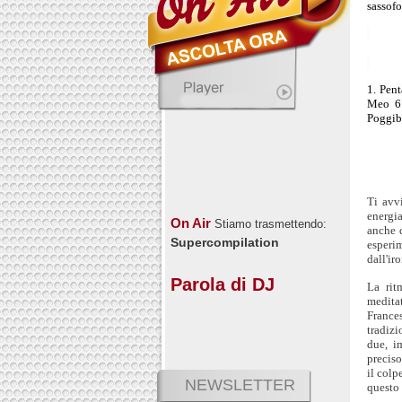
sassofo
1. Pen
Meo 6.
Poggib
Ti avv
energia
On Air
Stiamo trasmettendo:
anche 
Supercompilation
esperim
dall'ir
Parola di DJ
La rit
meditat
France
tradizi
due, i
preciso
il colp
NEWSLETTER
questo 