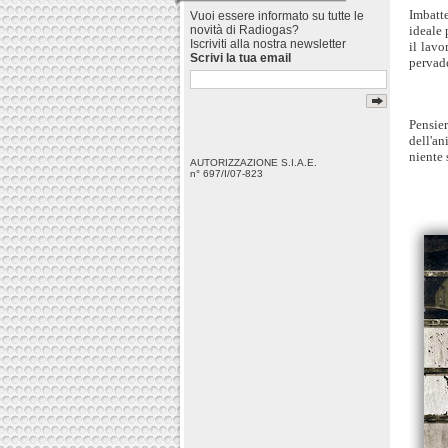
Imbatte
Vuoi essere informato su tutte le
ideale 
novità di Radiogas?
Iscriviti alla nostra newsletter
il lavo
Scrivi la tua email
pervad
Pensier
dell'an
niente 
AUTORIZZAZIONE S.I.A.E.
n° 697/I/07-823