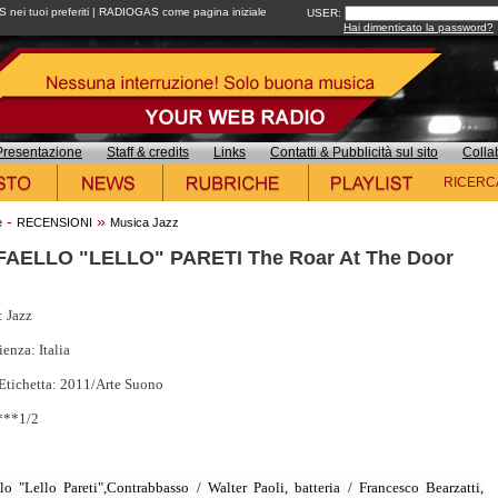
ei tuoi preferiti
|
RADIOGAS come pagina iniziale
USER:
Hai dimenticato la password?
Presentazione
Staff & credits
Links
Contatti & Pubblicità sul sito
Colla
RICERC
-
»
e
RECENSIONI
Musica Jazz
AELLO "LELLO" PARETI The Roar At The Door
: Jazz
enza: Italia
Etichetta: 2011/Arte Suono
***1/2
llo "Lello Pareti",Contrabbasso / Walter Paoli, batteria / Francesco Bearzatti,